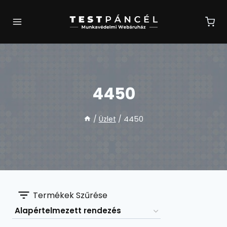
Skip
to
content
4450
/
Üzlet
/
4450
Termékek Szűrése