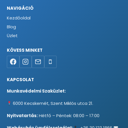
NAVIGÁCIÓ
Kezdőoldal
Blog
Üzlet
KÖVESS MINKET
KAPCSOLAT
Munkavédelmi Szaküzlet:
6000 Kecskemét, Szent Miklós utca 21.
Nyitvatartás:
Hétfő – Péntek: 08:00 – 17:00
Webáruház ügyfélszolgálat:
+36 30 123 1866