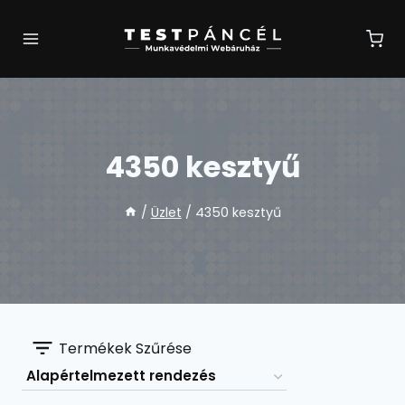
Skip
to
content
4350 kesztyű
/
Üzlet
/
4350 kesztyű
Termékek Szűrése