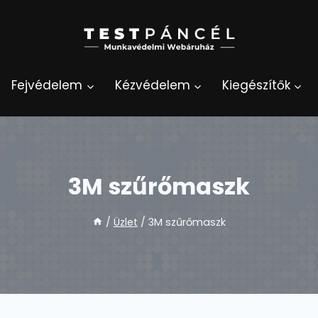
Fejvédelem
Kézvédelem
Kiegészítők
3M szűrőmaszk
/
Üzlet
/
3M szűrőmaszk