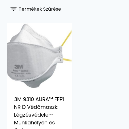
Termékek Szűrése
3M 9310 AURA™ FFP1
NR D Védőmaszk:
Légzésvédelem
Munkahelyen és