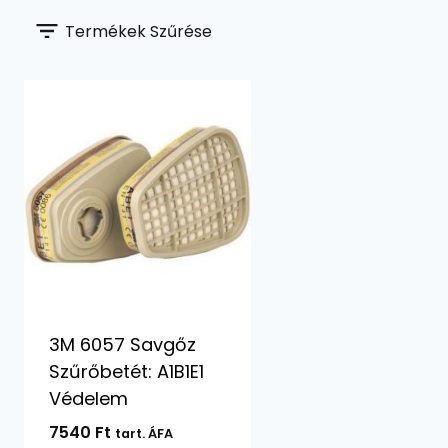
Termékek Szűrése
3M 6057 Savgőz
Szűrőbetét: A1B1E1
Védelem
7540
Ft
tart. ÁFA