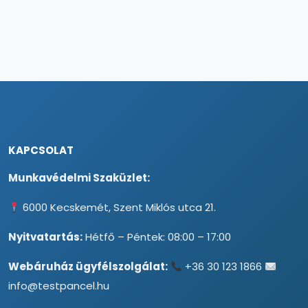
KAPCSOLAT
Munkavédelmi Szaküzlet:
6000 Kecskemét, Szent Miklós utca 21.
Nyitvatartás:
Hétfő – Péntek: 08:00 – 17:00
Webáruház ügyfélszolgálat:
+36 30 123 1866
info@testpancel.hu