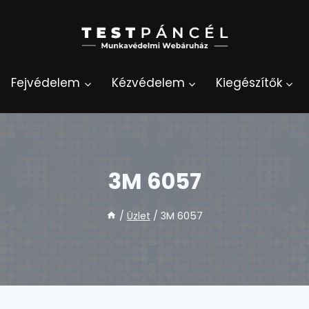
Fejvédelem
Kézvédelem
Kiegészítők
3M 6057
/
Üzlet
/
3M 6057