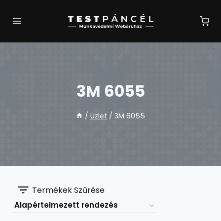
Skip
to
content
3M 6055
/
Üzlet
/
3M 6055
Termékek Szűrése