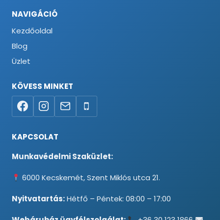
NAVIGÁCIÓ
Kezdőoldal
Blog
Üzlet
KÖVESS MINKET
KAPCSOLAT
Munkavédelmi Szaküzlet:
6000 Kecskemét, Szent Miklós utca 21.
Nyitvatartás:
Hétfő – Péntek: 08:00 – 17:00
Webáruház ügyfélszolgálat:
+36 30 123 1866