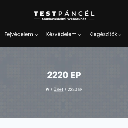
Fejvédelem
Kézvédelem
Kiegészítők
2220 EP
/
Üzlet
/
2220 EP