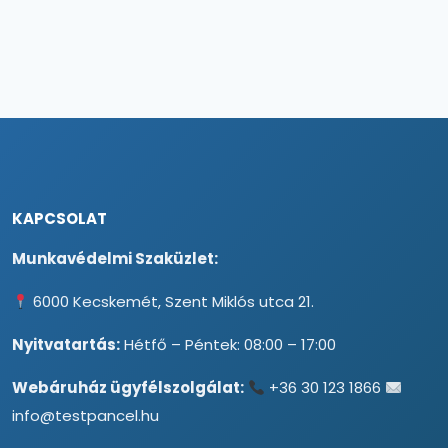
KAPCSOLAT
Munkavédelmi Szaküzlet:
6000 Kecskemét, Szent Miklós utca 21.
Nyitvatartás:
Hétfő – Péntek: 08:00 – 17:00
Webáruház ügyfélszolgálat:
+36 30 123 1866
info@testpancel.hu