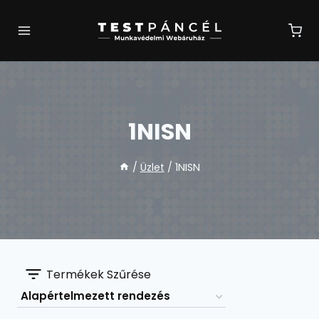
Skip
to
content
1NISN
/
Üzlet
/
1NISN
Termékek Szűrése