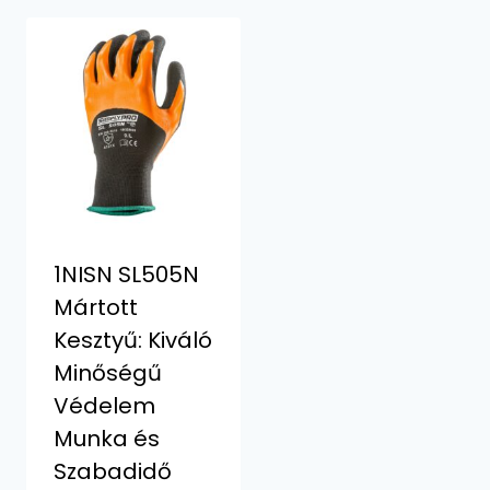
1NISN SL505N
Mártott
Kesztyű: Kiváló
Minőségű
Védelem
Munka és
Szabadidő