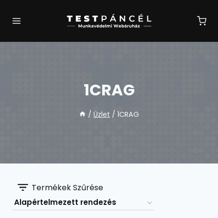
Skip
to
content
1CRAG
/
Üzlet
/
1CRAG
Termékek Szűrése