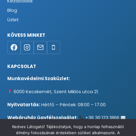
Kezdőoldal
Blog
Üzlet
KÖVESS MINKET
KAPCSOLAT
Munkavédelmi Szaküzlet:
6000 Kecskemét, Szent Miklós utca 21.
Nyitvatartás:
Hétfő – Péntek: 08:00 – 17:00
Webáruház ügyfélszolgálat:
+36 30 123 1866
info@testpancel.hu
Kedves Látogató! Tájékoztatjuk, hogy a honlap felhasználói
élmény fokozásának érdekében sütiket alkalmazunk. A