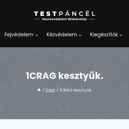
Fejvédelem
Kézvédelem
Kiegészítők
1CRAG kesztyűk.
/
Üzlet
/
1CRAG kesztyűk.