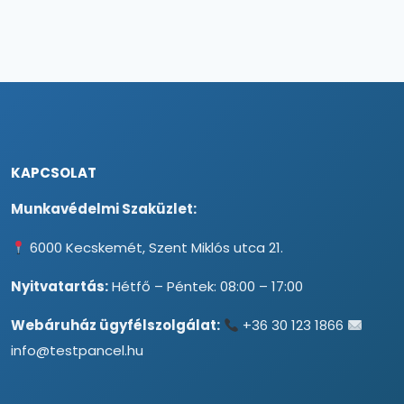
KAPCSOLAT
Munkavédelmi Szaküzlet:
6000 Kecskemét, Szent Miklós utca 21.
Nyitvatartás:
Hétfő – Péntek: 08:00 – 17:00
Webáruház ügyfélszolgálat:
+36 30 123 1866
info@testpancel.hu