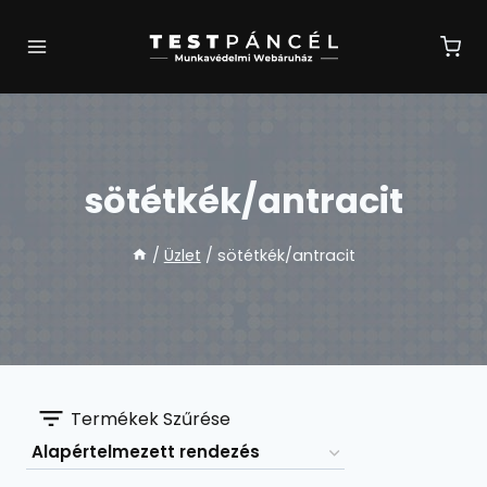
Skip
to
content
sötétkék/antracit
/
Üzlet
/
sötétkék/antracit
Termékek Szűrése