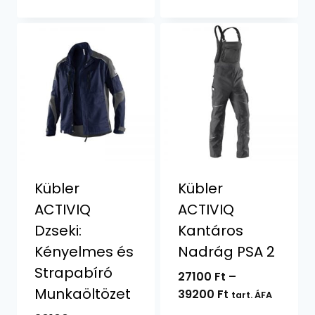
-
11655 Ft
33330 Ft
-
22100 Ft
Kübler
Kübler
ACTIVIQ
ACTIVIQ
Dzseki:
Kantáros
Kényelmes és
Nadrág PSA 2
Strapabíró
27100
Ft
–
Munkaöltözet
Ártartomány:
39200
Ft
tart. ÁFA
27100 Ft