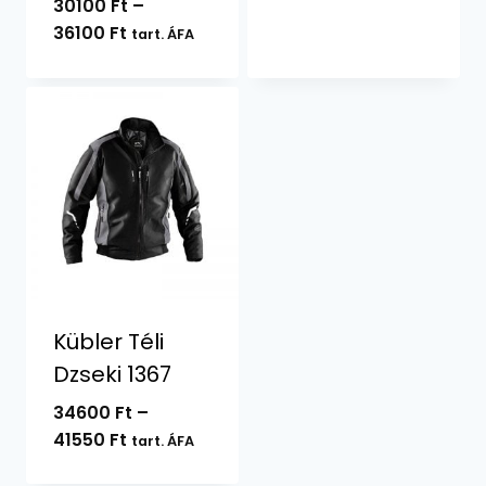
30100
Ft
–
-
Ártartomány:
36100
Ft
tart. ÁFA
39200 Ft
30100 Ft
-
36100 Ft
Kübler Téli
Dzseki 1367
34600
Ft
–
Ártartomány:
41550
Ft
tart. ÁFA
34600 Ft