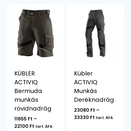
KÜBLER
Kübler
ACTIVIQ
ACTIVIQ
Bermuda
Munkás
munkás
Deréknadrág
rövidnadrág
23080
Ft
–
Ártartomány:
33330
Ft
tart. ÁFA
11655
Ft
–
23080 Ft
Ártartomány:
22100
Ft
tart. ÁFA