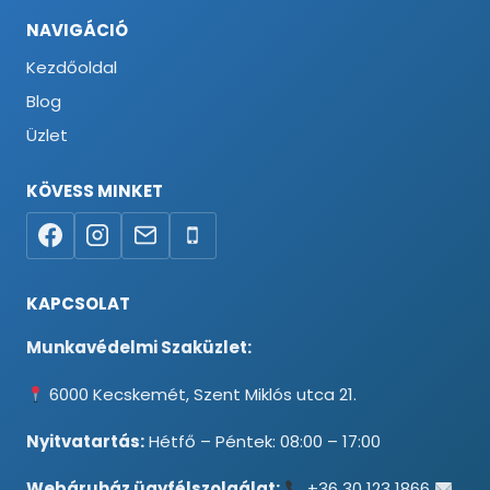
NAVIGÁCIÓ
Kezdőoldal
Blog
Üzlet
KÖVESS MINKET
KAPCSOLAT
Munkavédelmi Szaküzlet:
6000 Kecskemét, Szent Miklós utca 21.
Nyitvatartás:
Hétfő – Péntek: 08:00 – 17:00
Webáruház ügyfélszolgálat:
+36 30 123 1866