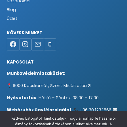
Kezdőoldal
Blog
Üzlet
KÖVESS MINKET
KAPCSOLAT
Munkavédelmi Szaküzlet:
6000 Kecskemét, Szent Miklós utca 21.
Nyitvatartás:
Hétfő – Péntek: 08:00 – 17:00
Webáruház ügyfélszolgálat:
+36 30 123 1866
info@testpancel.hu
Kedves Látogató! Tájékoztatjuk, hogy a honlap felhasználói
élmény fokozásának érdekében sütiket alkalmazunk. A