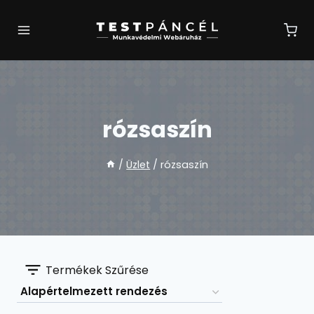
Skip
to
content
rózsaszín
/
Üzlet
/
rózsaszín
Termékek Szűrése