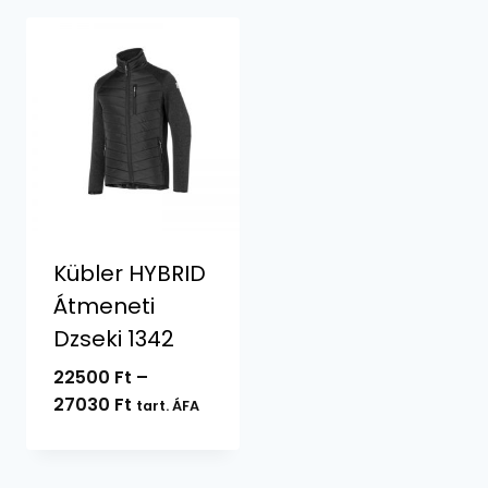
Kübler HYBRID
Átmeneti
Dzseki 1342
22500
Ft
–
Ártartomány:
27030
Ft
tart. ÁFA
22500 Ft
-
27030 Ft