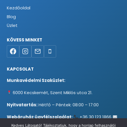
Kezdőoldal
Blog
Üzlet
KÖVESS MINKET
KAPCSOLAT
Munkavédelmi Szaküzlet:
6000 Kecskemét, Szent Miklós utca 21.
Nyitvatartás:
Hétfő – Péntek: 08:00 – 17:00
Webáruház ügyfélszolgálat:
+36 30 123 1866
info@testpancel.hu
Kedves Látogató! Tájékoztatjuk, hogy a honlap felhasználói