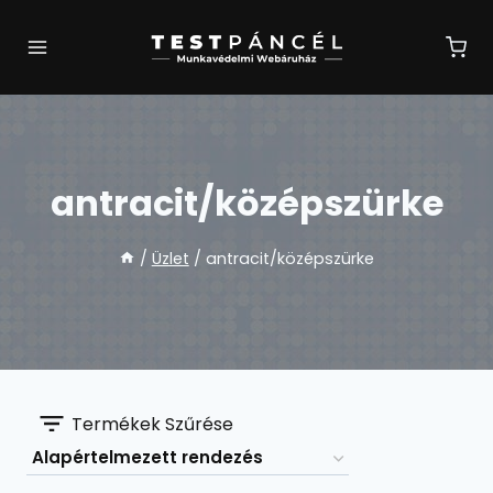
Skip
to
content
antracit/középszürke
/
Üzlet
/
antracit/középszürke
Termékek Szűrése