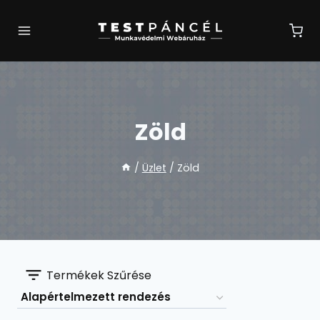
Skip
to
content
Zöld
/
Üzlet
/
Zöld
Termékek Szűrése