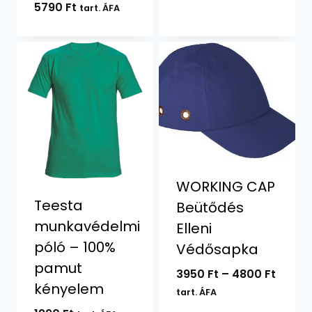
5790
Ft
tart. ÁFA
WORKING CAP
Teesta
Beütődés
munkavédelmi
Elleni
póló – 100%
Védősapka
pamut
Ártar
3950
Ft
–
4800
Ft
kényelem
3950 F
tart. ÁFA
-