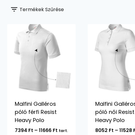
Termékek Szűrése
Malfini Galléros
Malfini Galléro
póló férfi Resist
póló női Resist
Heavy Polo
Heavy Polo
Ártartomány:
7394
Ft
–
11666
Ft
8052
Ft
–
11528
tart.