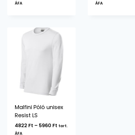
7394 Ft
ÁFA
ÁFA
-
11666 Ft
Malfini Póló unisex
Resist LS
Ártartomány:
4822
Ft
–
5960
Ft
tart.
4822 Ft
ÁFA