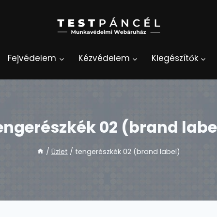
Fejvédelem
Kézvédelem
Kiegészítők
engerészkék 02 (brand labe
/
Üzlet
/
tengerészkék 02 (brand label)