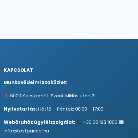
KAPCSOLAT
Munkavédelmi Szaküzlet:
6000 Kecskemét, Szent Miklós utca 21.
Nyitvatartás:
Hétfő – Péntek: 08:00 – 17:00
Webáruház ügyfélszolgálat:
+36 30 123 1866
info@testpancel.hu