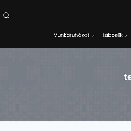
Skip
to
content
Munkaruházat
Lábbelik
t