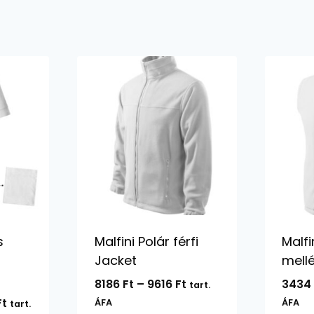
s
Malfini Polár férfi
Malfi
Jacket
mellé
Ártartomány:
8186
Ft
–
9616
Ft
343
tart.
8186 Ft
Ártartomány:
Ft
ÁFA
ÁFA
tart.