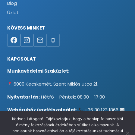
Blog
Üzlet
KÖVESS MINKET
KAPCSOLAT
Munkavédelmi Szaküzlet:
6000 Kecskemét, Szent Miklós utca 21.
Nyitvatartás:
Hétfő – Péntek: 08:00 – 17:00
Webáruház ügyfélszolgálat:
+36 30 123 1866
info@testpancel.hu
Kedves Látogató! Tájékoztatjuk, hogy a honlap felhasználói
élmény fokozásának érdekében sütiket alkalmazunk. A
honlapunk használatával ön a tájékoztatásunkat tudomásul