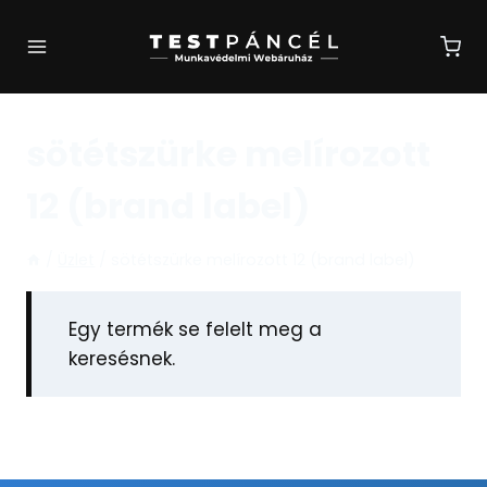
Skip
to
content
sötétszürke melírozott
12 (brand label)
/
Üzlet
/
sötétszürke melírozott 12 (brand label)
Egy termék se felelt meg a
keresésnek.