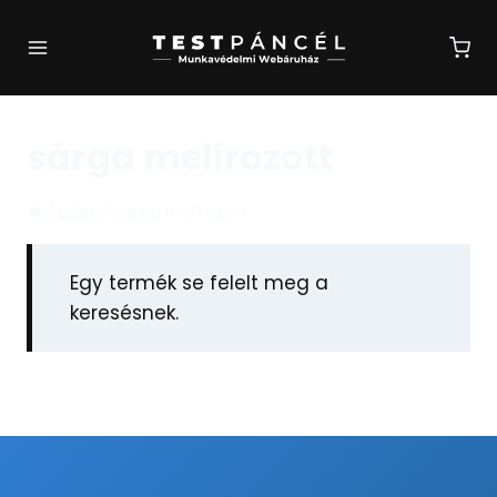
Skip
to
content
sárga melírozott
/
Üzlet
/
sárga melírozott
Egy termék se felelt meg a
keresésnek.