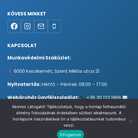
KÖVESS MINKET
KAPCSOLAT
Munkavédelmi Szaküzlet:
6000 Kecskemét, Szent Miklós utca 21.
Nyitvatartás:
Hétfő – Péntek: 08:00 – 17:00
Webáruház ügyfélszolgálat:
+36 30 123 1866
info@testpancel.hu
Kedves Látogató! Tájékoztatjuk, hogy a honlap felhasználói
élmény fokozásának érdekében sütiket alkalmazunk. A
honlapunk használatával ön a tájékoztatásunkat tudomásul
veszi.
© 2026 Munkavédelmi és Ruházati Webáruház - Minden jog
Elfogadom
fenntartva