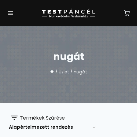
Skip
to
content
nugát
/
Üzlet
/
nugát
Termékek Szűrése