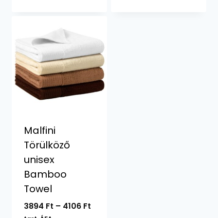
7764 F
-
7764 Ft
Malfini
Törülköző
unisex
Bamboo
Towel
Ártartomány:
3894
Ft
–
4106
Ft
3894 Ft