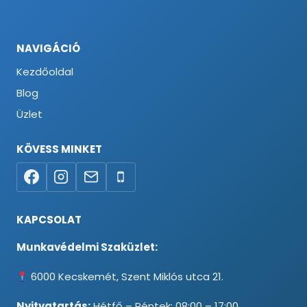
NAVIGÁCIÓ
Kezdőoldal
Blog
Üzlet
KÖVESS MINKET
KAPCSOLAT
Munkavédelmi Szaküzlet:
6000 Kecskemét, Szent Miklós utca 21.
Nyitvatartás:
Hétfő – Péntek: 08:00 – 17:00