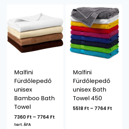
Malfini
Malfini
Fürdőlepedő
Fürdőlepedő
unisex
unisex Bath
Bamboo Bath
Towel 450
Towel
Ártart
5518
Ft
–
7764
Ft
5518 Ft
Ártartomány:
7360
Ft
–
7764
Ft
-
7360 Ft
tart. ÁFA