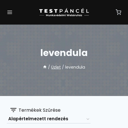
Skip
to
content
levendula
/
Üzlet
/
levendula
Termékek Szűrése