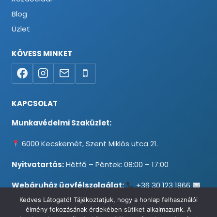
Blog
Üzlet
KÖVESS MINKET
KAPCSOLAT
Munkavédelmi Szaküzlet:
6000 Kecskemét, Szent Miklós utca 21.
Nyitvatartás:
Hétfő – Péntek: 08:00 – 17:00
Webáruház ügyfélszolgálat:
+36 30 123 1866
info@testpancel.hu
Kedves Látogató! Tájékoztatjuk, hogy a honlap felhasználói
élmény fokozásának érdekében sütiket alkalmazunk. A