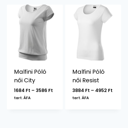
Malfini Póló
Malfini Póló
női City
női Resist
Ártartomány:
Ártar
1684
Ft
–
3586
Ft
3884
Ft
–
4952
Ft
1684 Ft
3884 F
tart. ÁFA
tart. ÁFA
-
-
3586 Ft
4952 F