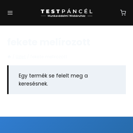
Skip
to
content
fekete melírozott
/
Üzlet
/
fekete melírozott
Egy termék se felelt meg a
keresésnek.