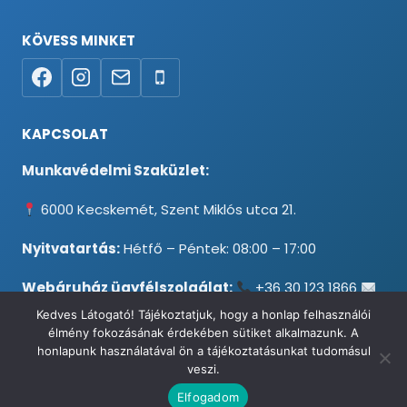
KÖVESS MINKET
KAPCSOLAT
Munkavédelmi Szaküzlet:
6000 Kecskemét, Szent Miklós utca 21.
Nyitvatartás:
Hétfő – Péntek: 08:00 – 17:00
Webáruház ügyfélszolgálat:
+36 30 123 1866
info@testpancel.hu
Kedves Látogató! Tájékoztatjuk, hogy a honlap felhasználói
élmény fokozásának érdekében sütiket alkalmazunk. A
honlapunk használatával ön a tájékoztatásunkat tudomásul
veszi.
© 2026 Munkavédelmi és Ruházati Webáruház - Minden jog
Elfogadom
fenntartva