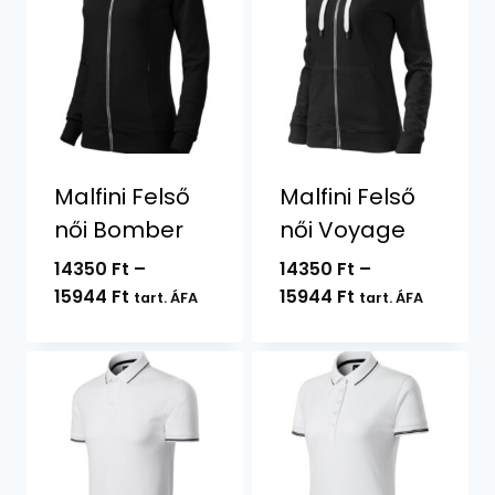
Malfini Felső
Malfini Felső
női Bomber
női Voyage
14350
Ft
–
14350
Ft
–
Ártartomány:
Ártartomány:
15944
Ft
15944
Ft
tart. ÁFA
tart. ÁFA
14350 Ft
14350 Ft
-
-
15944 Ft
15944 Ft