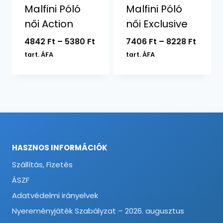
Malfini Póló
Malfini Póló
női Action
női Exclusive
Ártartomány:
Ártar
4842
Ft
–
5380
Ft
7406
Ft
–
8228
Ft
4842 Ft
7406 F
tart. ÁFA
tart. ÁFA
-
-
5380 Ft
8228 F
HASZNOS INFORMÁCIÓK
Szállítás, Fizetés
ÁSZF
Adatvédelmi irányelvek
Nyereményjáték Szabályzat – 2026. augusztus