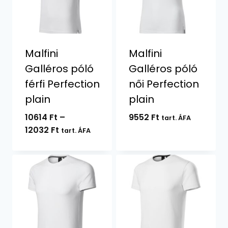
Malfini
Malfini
Galléros póló
Galléros póló
férfi Perfection
női Perfection
plain
plain
10614
Ft
–
9552
Ft
tart. ÁFA
Ártartomány:
12032
Ft
tart. ÁFA
10614 Ft
-
12032 Ft