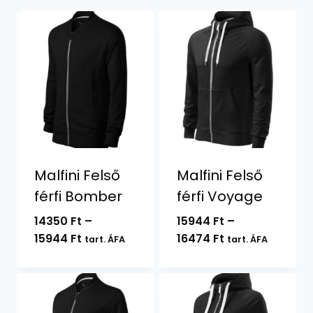
Malfini Felső
Malfini Felső
férfi Bomber
férfi Voyage
14350
Ft
–
15944
Ft
–
Ártartomány:
Ártartomány:
15944
Ft
16474
Ft
tart. ÁFA
tart. ÁFA
14350 Ft
15944 Ft
-
-
15944 Ft
16474 Ft