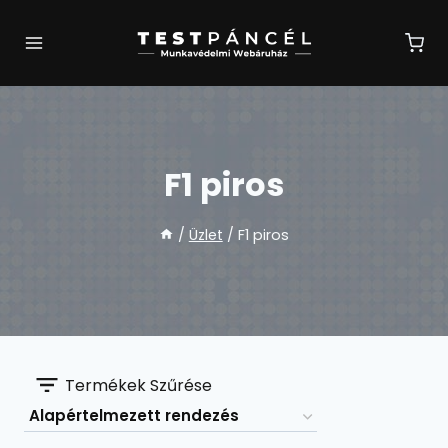
Skip
to
content
F1 piros
/
Üzlet
/
F1 piros
Termékek Szűrése