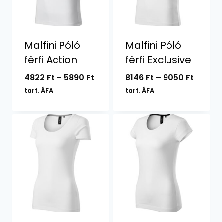
Malfini Póló
Malfini Póló
férfi Action
férfi Exclusive
Ártartomány:
Ártart
4822
Ft
–
5890
Ft
8146
Ft
–
9050
Ft
4822 Ft
8146 Ft
tart. ÁFA
tart. ÁFA
-
-
5890 Ft
9050 F