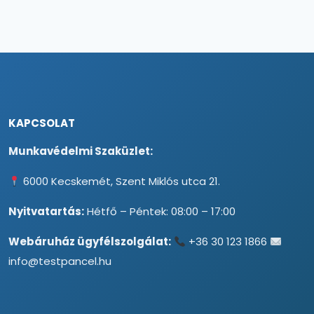
KAPCSOLAT
Munkavédelmi Szaküzlet:
6000 Kecskemét, Szent Miklós utca 21.
Nyitvatartás:
Hétfő – Péntek: 08:00 – 17:00
Webáruház ügyfélszolgálat:
+36 30 123 1866
info@testpancel.hu