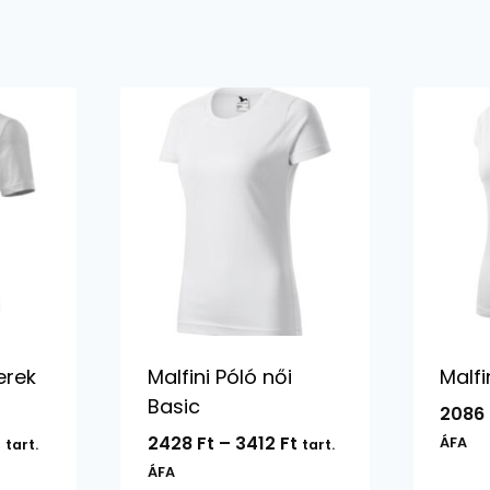
erek
Malfini Póló női
Malfi
Basic
2086
Ártartomány:
Ártartomány:
t
2428
Ft
–
3412
Ft
ÁFA
tart.
tart.
1642 Ft
2428 Ft
ÁFA