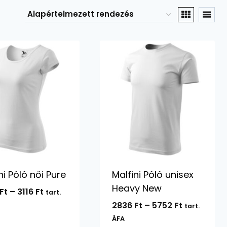
ni Póló női Pure
Malfini Póló unisex
Heavy New
Ártartomány:
Ft
–
3116
Ft
tart.
2086 Ft
Ártartomá
2836
Ft
–
5752
Ft
tart.
-
2836 Ft
ÁFA