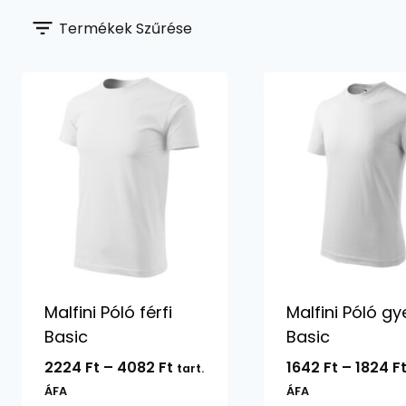
Termékek Szűrése
Malfini Póló férfi
Malfini Póló gy
Basic
Basic
Ártartomány:
2224
Ft
–
4082
Ft
1642
Ft
–
1824
F
tart.
2224 Ft
ÁFA
ÁFA