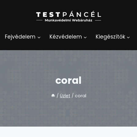
Fejvédelem
Kézvédelem
Kiegészítők
coral
/
Üzlet
/
coral