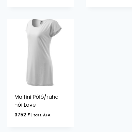
-
4082 Ft
Malfini Póló/ruha
női Love
3752
Ft
tart. ÁFA