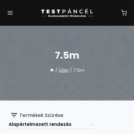
Skip
to
content
7.5m
/
Üzlet
/
7.5m
Termékek Szűrése