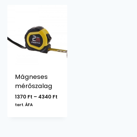
Mágneses
mérőszalag
Ártartomány:
1370
Ft
–
4340
Ft
1370 Ft
tart. ÁFA
-
4340 Ft