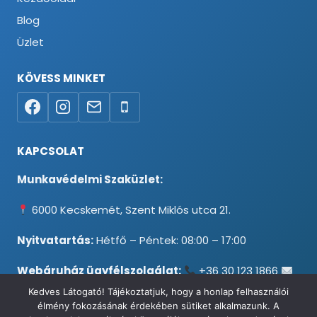
Blog
Üzlet
KÖVESS MINKET
KAPCSOLAT
Munkavédelmi Szaküzlet:
6000 Kecskemét, Szent Miklós utca 21.
Nyitvatartás:
Hétfő – Péntek: 08:00 – 17:00
Webáruház ügyfélszolgálat:
+36 30 123 1866
info@testpancel.hu
Kedves Látogató! Tájékoztatjuk, hogy a honlap felhasználói
élmény fokozásának érdekében sütiket alkalmazunk. A