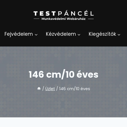
Fejvédelem
Kézvédelem
Kiegészítők
146 cm/10 éves
/
Üzlet
/
146 cm/10 éves