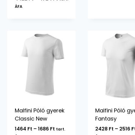
4422 Ft
ÁFA
-
4724 Ft
Malfini Póló gyerek
Malfini Póló gy
Classic New
Fantasy
Ártartomány:
1464
Ft
–
1686
Ft
2428
Ft
–
2516
F
tart.