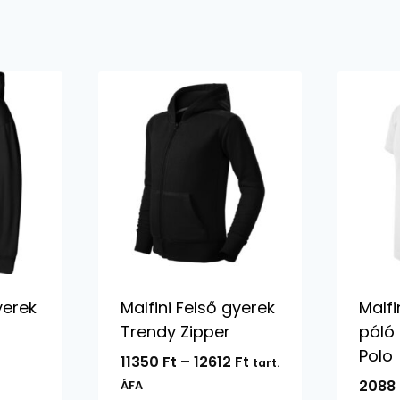
yerek
Malfini Felső gyerek
Malfi
Trendy Zipper
póló
Polo
Ártartomány:
11350
Ft
–
12612
Ft
tart.
11350 Ft
2088
ÁFA