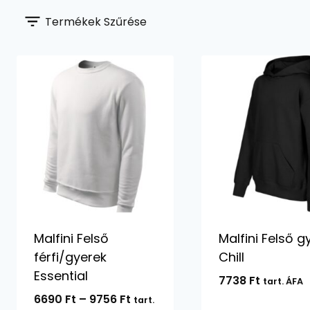
Termékek Szűrése
Malfini Felső
Malfini Felső g
férfi/gyerek
Chill
Essential
7738
Ft
tart. ÁFA
Ártartomány:
6690
Ft
–
9756
Ft
tart.