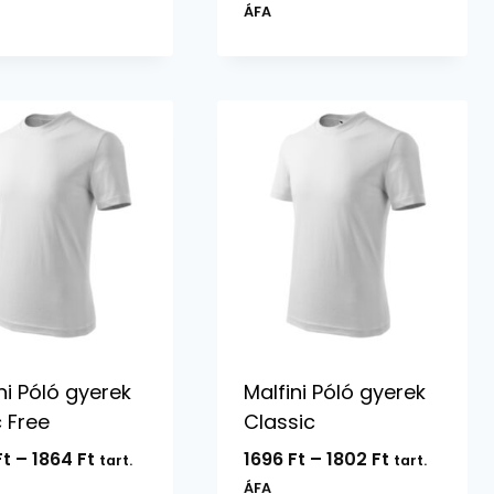
2088 Ft
3774 Ft
ÁFA
-
-
4174 Ft
4194 Ft
ni Póló gyerek
Malfini Póló gyerek
 Free
Classic
Ártartomány:
Ártartomán
Ft
–
1864
Ft
1696
Ft
–
1802
Ft
tart.
tart.
1782 Ft
1696 Ft
ÁFA