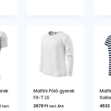
-
-
10220 Ft
1824 Ft
erek
Malfini Póló gyerek
Malfi
Fit-T LS
Sailo
Ártartomány:
t
2678
Ft
4532
tart.
tart. ÁFA