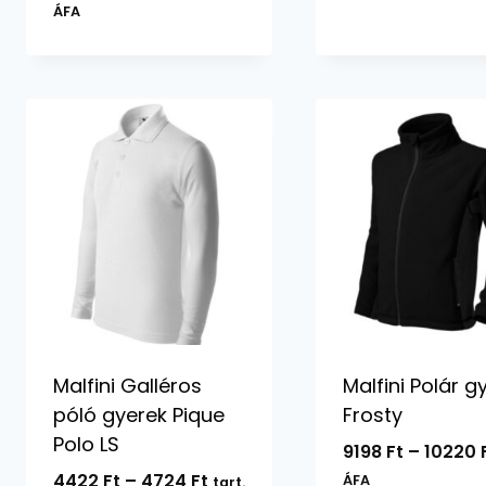
6690 Ft
ÁFA
-
9756 Ft
Malfini Galléros
Malfini Polár g
póló gyerek Pique
Frosty
Polo LS
9198
Ft
–
10220
Ártartomány:
4422
Ft
–
4724
Ft
ÁFA
tart.