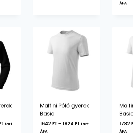
-
ÁFA
12612 Ft
yerek
Malfini Póló gyerek
Malfi
Basic
Basic
Ártartomány:
Ártartomány:
Ft
1642
Ft
–
1824
Ft
1782
tart.
tart.
9198 Ft
1642 Ft
ÁFA
ÁFA