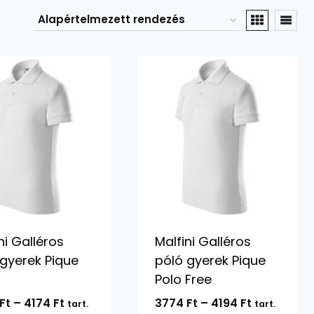
ni Galléros
Malfini Galléros
 gyerek Pique
póló gyerek Pique
Polo Free
Ártartomány:
Ártartomá
Ft
–
4174
Ft
3774
Ft
–
4194
Ft
tart.
tart.