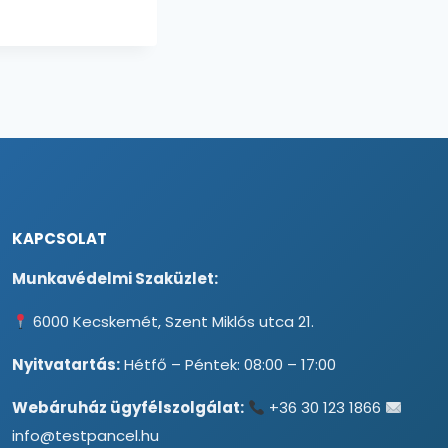
KAPCSOLAT
Munkavédelmi Szaküzlet:
6000 Kecskemét, Szent Miklós utca 21.
Nyitvatartás:
Hétfő – Péntek: 08:00 – 17:00
Webáruház ügyfélszolgálat:
+36 30 123 1866
info@testpancel.hu