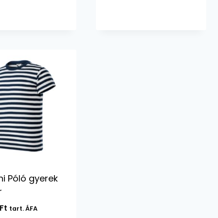
-
-
1864 Ft
1802 Ft
ni Póló gyerek
r
Ft
tart. ÁFA