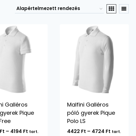
ni Galléros
Malfini Galléros
 gyerek Pique
póló gyerek Pique
Free
Polo LS
Ártartomány:
Ártartomá
Ft
–
4194
Ft
4422
Ft
–
4724
Ft
tart.
tart.