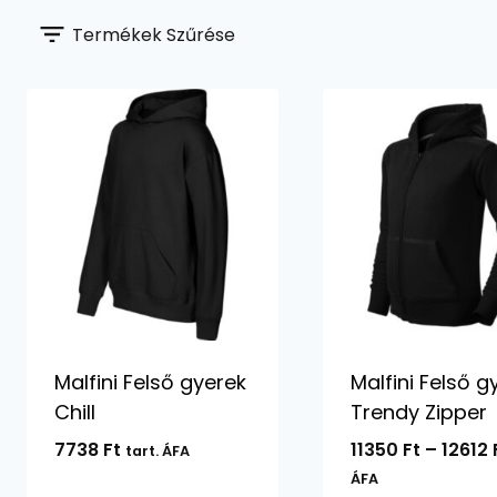
Termékek Szűrése
Malfini Felső gyerek
Malfini Felső g
Chill
Trendy Zipper
7738
Ft
11350
Ft
–
12612
tart. ÁFA
ÁFA