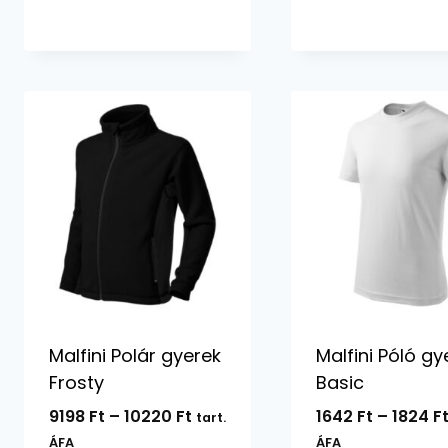
Malfini Polár gyerek
Malfini Póló gy
Frosty
Basic
Ártartomány:
9198
Ft
–
10220
Ft
1642
Ft
–
1824
F
tart.
9198 Ft
ÁFA
ÁFA