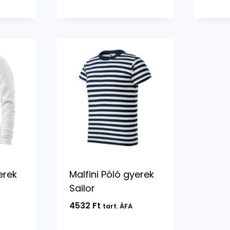
-
-
1824 Ft
1864 Ft
erek
Malfini Póló gyerek
Sailor
4532
Ft
tart. ÁFA