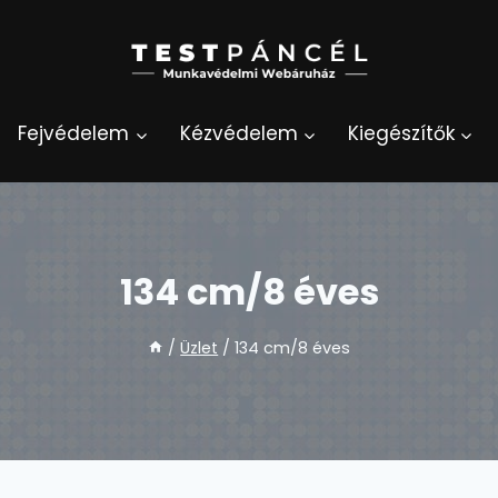
Fejvédelem
Kézvédelem
Kiegészítők
134 cm/8 éves
/
Üzlet
/
134 cm/8 éves