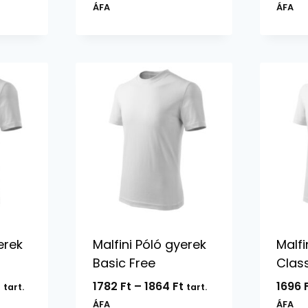
-
2088 Ft
ÁFA
ÁFA
12612 Ft
-
4174 Ft
erek
Malfini Póló gyerek
Malfi
Basic Free
Clas
Ártartomány:
Ártartomány:
t
1782
Ft
–
1864
Ft
1696
tart.
tart.
1642 Ft
1782 Ft
ÁFA
ÁFA