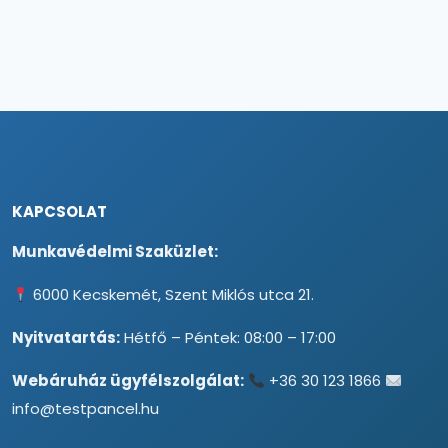
KAPCSOLAT
Munkavédelmi Szaküzlet:
6000 Kecskemét, Szent Miklós utca 21.
Nyitvatartás:
Hétfő – Péntek: 08:00 – 17:00
Webáruház ügyfélszolgálat:
+36 30 123 1866
info@testpancel.hu