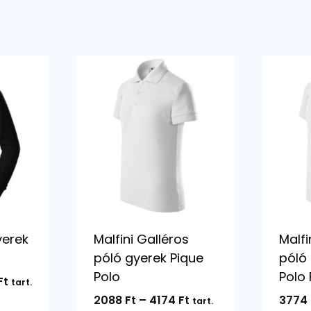
yerek
Malfini Galléros
Malfi
póló gyerek Pique
póló
Polo
Polo 
Ártartomány:
Ft
tart.
11350 Ft
Ártartomány:
2088
Ft
–
4174
Ft
3774
tart.