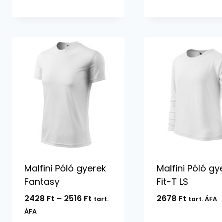
-
10220 Ft
Malfini Póló gyerek
Malfini Póló gy
Fantasy
Fit-T LS
Ártartomány:
2428
Ft
–
2516
Ft
2678
Ft
tart.
tart. ÁFA
2428 Ft
ÁFA