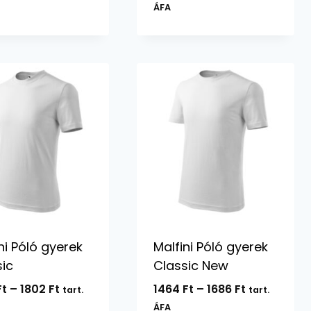
3774 Ft
4422 Ft
ÁFA
-
-
4194 Ft
4724 Ft
ni Póló gyerek
Malfini Póló gyerek
sic
Classic New
Ártartomány:
Ártartomán
Ft
–
1802
Ft
1464
Ft
–
1686
Ft
tart.
tart.
1696 Ft
1464 Ft
ÁFA