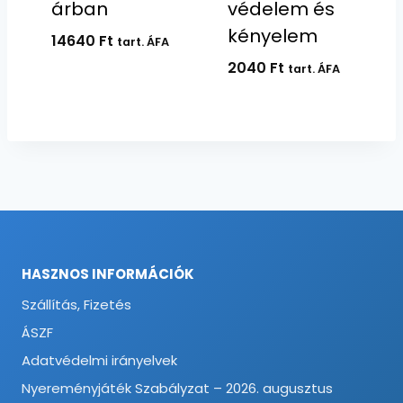
árban
védelem és
kényelem
14640
Ft
tart. ÁFA
2040
Ft
tart. ÁFA
HASZNOS INFORMÁCIÓK
Szállítás, Fizetés
ÁSZF
Adatvédelmi irányelvek
Nyereményjáték Szabályzat – 2026. augusztus