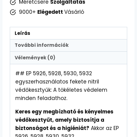
Méretcsere
Szolgáltatás
9000+
Elégedett
Vásárló
Leírás
További információk
Vélemények (0)
## EP 5926, 5928, 5930, 5932
egyszerhasználatos fekete nitril
védőkesztyűk: A tökéletes védelem
minden feladathoz.
Keres egy megbízható és kényelmes
védőkesztyűt, amely biztosítja a
biztonságot és a higiéniát?
Akkor az EP
5926, 5928, 5930, 5932