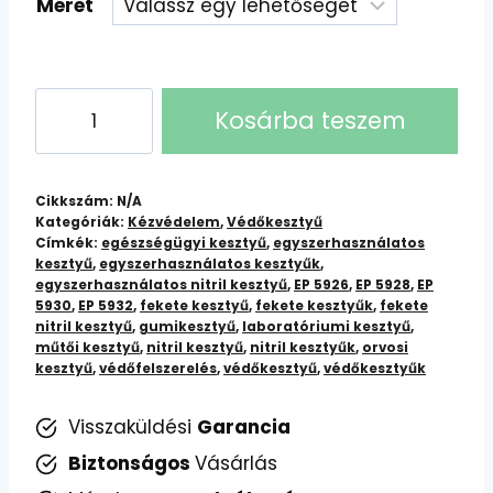
Méret
Fekete
Kosárba teszem
Nitril
Védőkesztyűk
(EP
Cikkszám:
N/A
5926,
Kategóriák:
Kézvédelem
,
Védőkesztyű
Címkék:
egészségügyi kesztyű
,
egyszerhasználatos
5928,
kesztyű
,
egyszerhasználatos kesztyűk
,
5930,
egyszerhasználatos nitril kesztyű
,
EP 5926
,
EP 5928
,
EP
5932)
5930
,
EP 5932
,
fekete kesztyű
,
fekete kesztyűk
,
fekete
nitril kesztyű
,
gumikesztyű
,
laboratóriumi kesztyű
,
-
műtői kesztyű
,
nitril kesztyű
,
nitril kesztyűk
,
orvosi
Egyszerhasználatos
kesztyű
,
védőfelszerelés
,
védőkesztyű
,
védőkesztyűk
mennyiség
Visszaküldési
Garancia
Biztonságos
Vásárlás