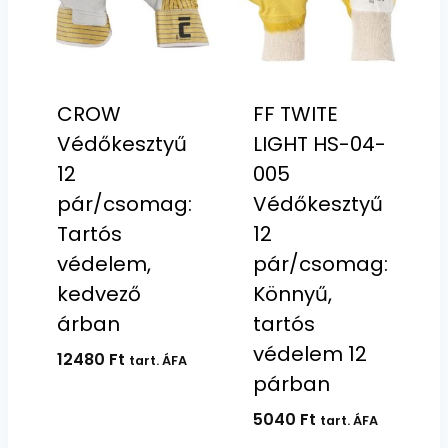
CROW
FF TWITE
Védőkesztyű
LIGHT HS-04-
12
005
pár/csomag:
Védőkesztyű
Tartós
12
védelem,
pár/csomag:
kedvező
Könnyű,
árban
tartós
védelem 12
12480
Ft
tart. ÁFA
párban
5040
Ft
tart. ÁFA