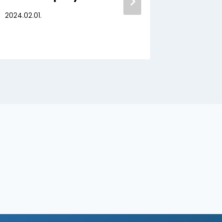
meleg
2024.02.01.
2025.07.01.