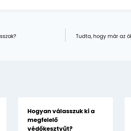
asszak?
Tudta, hogy már az ó
Hogyan válasszuk ki a
megfelelő
védőkesztyűt?