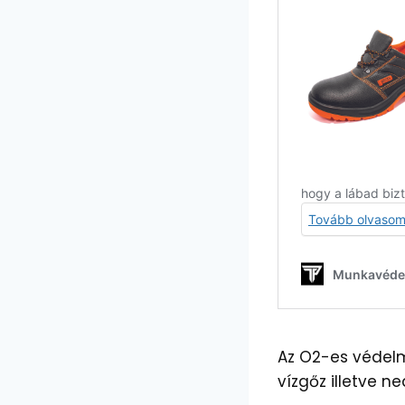
Az O2-es védelm
vízgőz illetve n