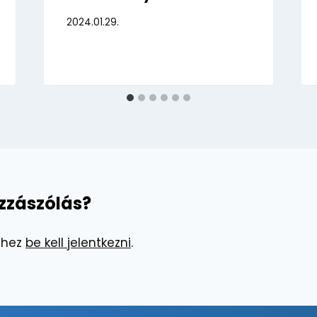
2024.01.29.
zzászólás?
éhez
be kell jelentkezni
.