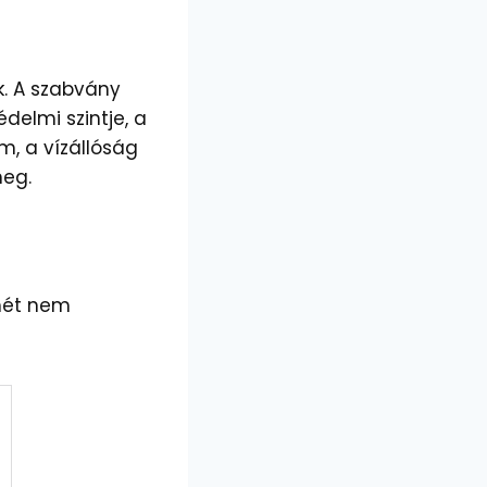
k. A szabvány
delmi szintje, a
m, a vízállóság
meg.
lmét nem