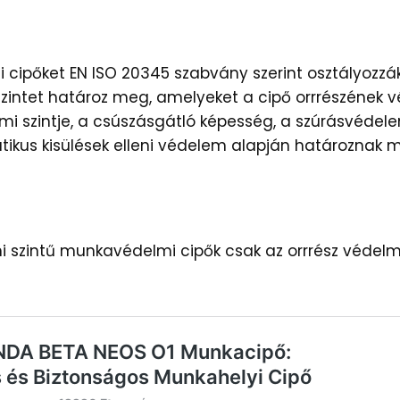
cipőket EN ISO 20345 szabvány szerint osztályozzá
zintet határoz meg, amelyeket a cipő orrrészének vé
mi szintje, a csúszásgátló képesség, a szúrásvédele
atikus kisülések elleni védelem alapján határoznak 
i szintű munkavédelmi cipők csak az orrrész véde