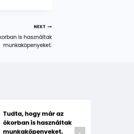
NEXT
korban is használtak
munkaköpenyeket.
Tudta, hogy már az
Megeng
ókorban is használtak
munka
munkaköpenyeket.
nyáron