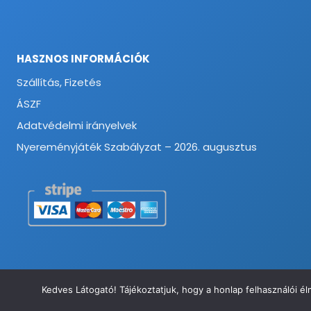
HASZNOS INFORMÁCIÓK
Szállítás, Fizetés
ÁSZF
Adatvédelmi irányelvek
Nyereményjáték Szabályzat – 2026. augusztus
Kedves Látogató! Tájékoztatjuk, hogy a honlap felhasználói 
© 2026 Munkavédelmi és Ruházati Webáruház - Minden jog fenntart