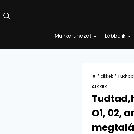
Skip
to
content
Munkaruházat
Lábbelik
/
cikkek
/
Tudtad,
CIKKEK
Tudtad,h
O1, 02, 
megtalá