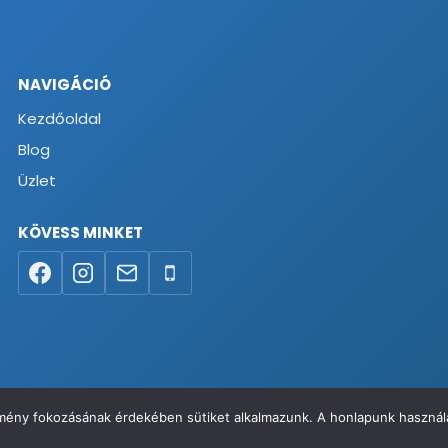
NAVIGÁCIÓ
Kezdőoldal
Blog
Üzlet
KÖVESS MINKET
élmény fokozásának érdekében sütiket alkalmazunk. A honlapunk használa
va