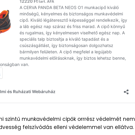
i szintű munkavédelmi cipők orrrész védelmét nem b
edvesség felszívódás elleni védelemmel van ellátva.