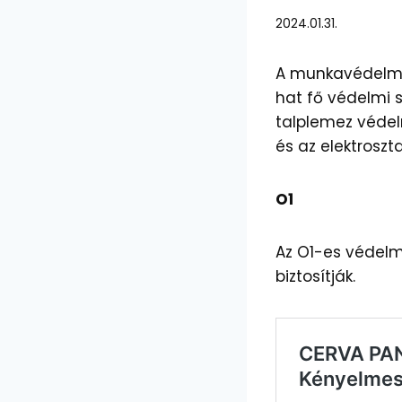
2024.01.31.
A munkavédelmi 
hat fő védelmi s
talplemez védel
és az elektroszt
O1
Az O1-es védelm
biztosítják.