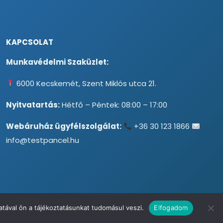
KAPCSOLAT
Munkavédelmi Szaküzlet:
6000 Kecskemét, Szent Miklós utca 21.
Nyitvatartás:
Hétfő – Péntek: 08:00 – 17:00
Webáruház ügyfélszolgálat:
+36 30 123 1866
info@testpancel.hu
tával ön a tájékoztatásunkat tudomásul veszi.
Elfogadom