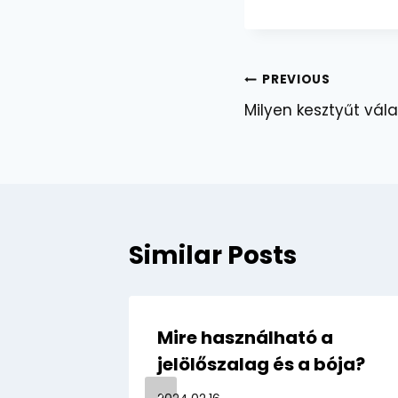
Bejegyzés
PREVIOUS
Milyen kesztyűt vál
navigáció
Similar Posts
Mire használható a
jelölőszalag és a bója?