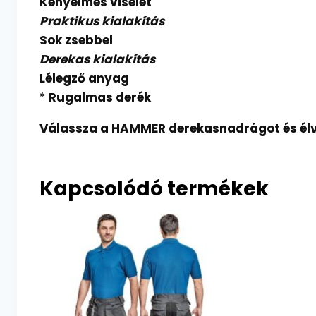
Kényelmes viselet
Praktikus kialakítás
Sok zsebbel
Derekas kialakítás
Lélegző anyag
*
Rugalmas derék
Válassza a HAMMER derekasnadrágot és élv
Kapcsolódó termékek