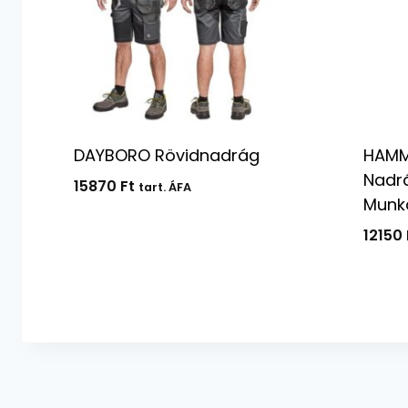
DAYBORO Rövidnadrág
HAMM
Nadrá
15870
Ft
tart. ÁFA
Munk
12150