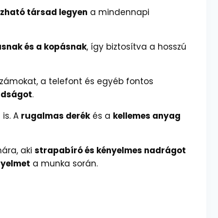
zható társad legyen
a mindennapi
dásnak és a kopásnak
, így biztosítva a hosszú
zámokat, a telefont és egyéb fontos
adságot
.
is. A
rugalmas derék
és a
kellemes anyag
ára, aki
strapabíró és kényelmes nadrágot
nyelmet
a munka során.