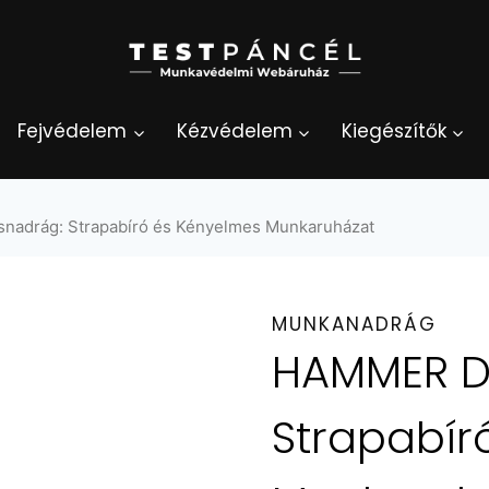
Fejvédelem
Kézvédelem
Kiegészítők
adrág: Strapabíró és Kényelmes Munkaruházat
MUNKANADRÁG
HAMMER D
Strapabír