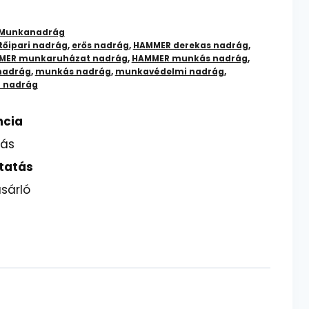
Munkanadrág
tőipari nadrág
,
erős nadrág
,
HAMMER derekas nadrág
,
MER munkaruházat nadrág
,
HAMMER munkás nadrág
,
nadrág
,
munkás nadrág
,
munkavédelmi nadrág
,
ó nadrág
ncia
lás
tatás
sárló