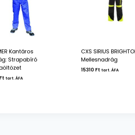
ER Kantáros
CXS SIRIUS BRIGHTO
g: Strapabíró
Mellesnadrág
aöltözet
15310
Ft
tart. ÁFA
Ft
tart. ÁFA