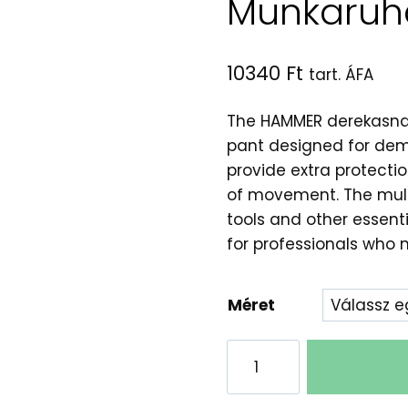
Munkaruh
10340
Ft
tart. ÁFA
The HAMMER derekasnad
pant designed for dema
provide extra protectio
of movement. The mult
tools and other essent
for professionals who 
Méret
HAMMER
Derekasnadrág:
Strapabíró