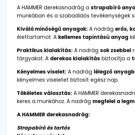
A HAMMER derekasnadrág a
strapabíró any
munkában és a szabadidős tevékenységek s
Kiváló minőségű anyagok:
A nadrág
erős, k
élettartamot. A
kellemes tapintású anyag
ké
Praktikus kialakítás:
A nadrág
sok zsebbel
r
tárgyakat. A
derekas kialakítás
biztosítja a
t
Kényelmes viselet:
A nadrág
lélegző anyagb
kényelmes viseletet biztosít egész nap.
Tökéletes választás:
A HAMMER derekasnad
keres a munkához. A nadrág
megfelel a leg
A HAMMER derekasnadrág:
Strapabíró és tartós