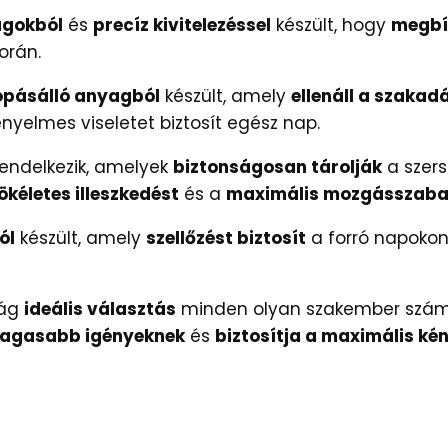
agokból
és
precíz kivitelezéssel
készült, hogy
megbí
orán.
opásálló anyagból
készült, amely
ellenáll a szaka
nyelmes viseletet biztosít egész nap.
endelkezik, amelyek
biztonságosan tárolják
a szers
ökéletes illeszkedést
és a
maximális mozgásszab
ól
készült, amely
szellőzést biztosít
a forró napokon 
rág
ideális választás
minden olyan szakember szám
magasabb igényeknek
és
biztosítja a maximális ké