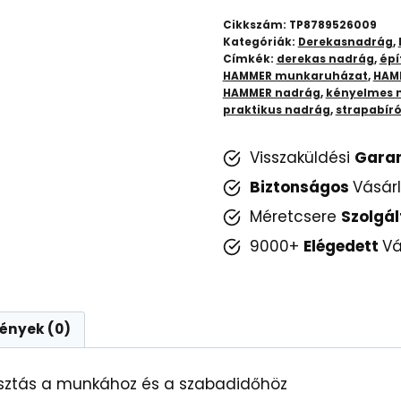
és
Cikkszám:
TP8789526009
Kényelmes
Kategóriák:
Derekasnadrág
,
Címkék:
derekas nadrág
,
épí
Munkaruházat
HAMMER munkaruházat
,
HAM
mennyiség
HAMMER nadrág
,
kényelmes 
praktikus nadrág
,
strapabír
Visszaküldési
Gara
Biztonságos
Vásár
Méretcsere
Szolgál
9000+
Elégedett
Vá
ények (0)
sztás a munkához és a szabadidőhöz