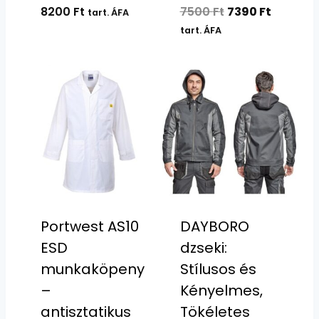
Original
Current
8200
Ft
7500
Ft
7390
Ft
tart. ÁFA
price
price
tart. ÁFA
was:
is:
7500 Ft.
7390 Ft.
Portwest AS10
DAYBORO
ESD
dzseki:
munkaköpeny
Stílusos és
–
Kényelmes,
antisztatikus
Tökéletes