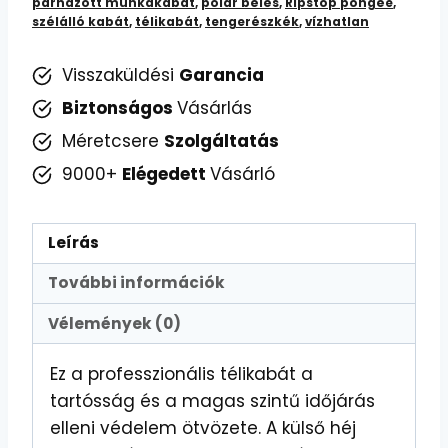
párnázott munkakabát
,
polár bélés
,
Ripstop pongée
,
szélálló kabát
,
télikabát
,
tengerészkék
,
vízhatlan
Visszaküldési
Garancia
Biztonságos
Vásárlás
Méretcsere
Szolgáltatás
9000+
Elégedett
Vásárló
Leírás
További információk
Vélemények (0)
Ez a professzionális télikabát a
tartósság és a magas szintű időjárás
elleni védelem ötvözete. A külső héj