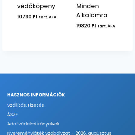
védőköpeny
Minden
Alkalomra
10730
Ft
tart. ÁFA
19820
Ft
tart. ÁFA
HASZNOS INFORMÁCIÓK
Szállítás, Fizetés
ÁSZF
Adatvédelmi irányelvek
Nyereményjáték Szabályzat – 2026. augusztus