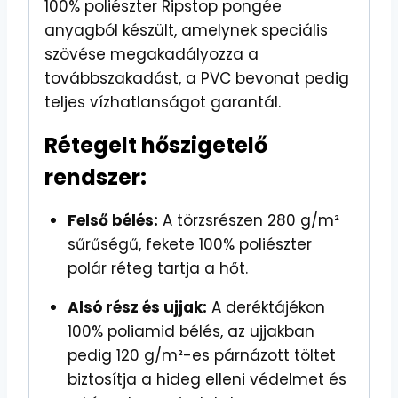
100% poliészter Ripstop pongée
anyagból készült, amelynek speciális
szövése megakadályozza a
továbbszakadást, a PVC bevonat pedig
teljes vízhatlanságot garantál.
Rétegelt hőszigetelő
rendszer:
Felső bélés:
A törzsrészen 280 g/m²
sűrűségű, fekete 100% poliészter
polár réteg tartja a hőt.
Alsó rész és ujjak:
A deréktájékon
100% poliamid bélés, az ujjakban
pedig 120 g/m²-es párnázott töltet
biztosítja a hideg elleni védelmet és