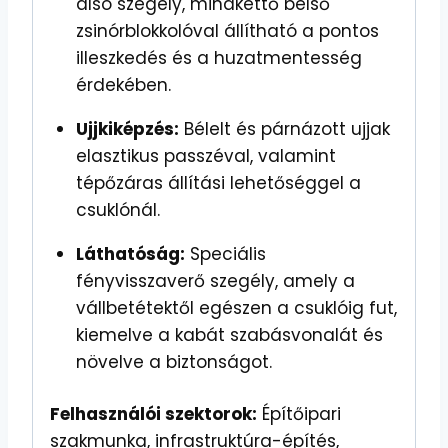
alsó szegély, mindkettő belső
zsinórblokkolóval állítható a pontos
illeszkedés és a huzatmentesség
érdekében.
Ujjkiképzés:
Bélelt és párnázott ujjak
elasztikus passzéval, valamint
tépőzáras állítási lehetőséggel a
csuklónál.
Láthatóság:
Speciális
fényvisszaverő szegély, amely a
vállbetétektől egészen a csuklóig fut,
kiemelve a kabát szabásvonalát és
növelve a biztonságot.
Felhasználói szektorok:
Építőipari
szakmunka, infrastruktúra-építés,