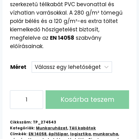
szerkezetű télikabát PVC bevonattal és
vízhatlan varrásokkal. A 280 g/m² tömegű
polár bélés és a 120 g/m²-es extra töltet
kiemelkedő hőszigetelést biztosít,
megfelelve az
EN 14058
szabvány
előírásainak.
Méret
RIPSTOP
Kosárba teszem
Téli
Kabát
Sötétkék/Fekete
Cikkszám:
TP_274543
mennyiség
Kategóriák:
Munkaruházat
,
Téli kabátok
Címkék:
EN 14058
,
építőipar
,
logisztika
,
munkaruha
,