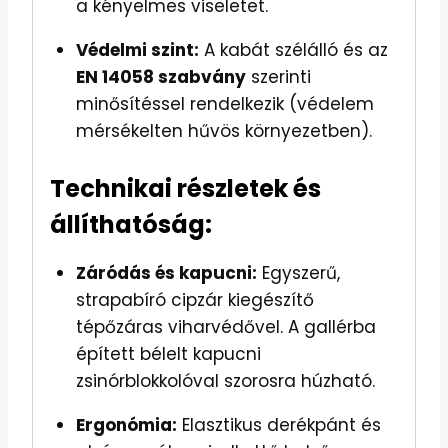
a kényelmes viseletet.
Védelmi szint:
A kabát szélálló és az
EN 14058 szabvány
szerinti
minősítéssel rendelkezik (védelem
mérsékelten hűvös környezetben).
Technikai részletek és
állíthatóság:
Záródás és kapucni:
Egyszerű,
strapabíró cipzár kiegészítő
tépőzáras viharvédővel. A gallérba
épített bélelt kapucni
zsinórblokkolóval szorosra húzható.
Ergonómia:
Elasztikus derékpánt és