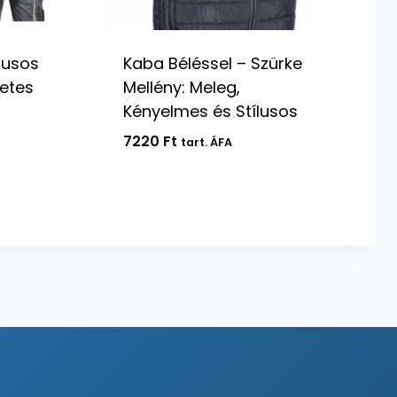
lusos
Kaba Béléssel – Szürke
etes
Mellény: Meleg,
Kényelmes és Stílusos
7220
Ft
tart. ÁFA