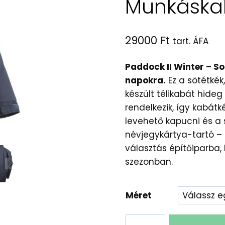
Munkáska
29000
Ft
tart. ÁFA
Paddock II Winter – S
napokra.
Ez a sötétké
készült télikabát hideg
rendelkezik, így kabátk
levehető kapucni és a 
névjegykártya-tartó – b
választás építőiparba, 
szezonban.
Méret
Navy