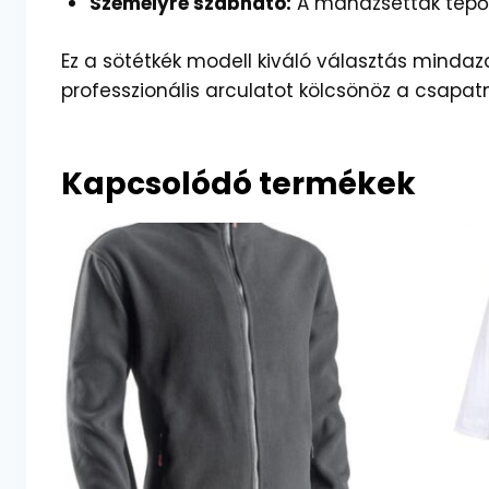
Személyre szabható:
A mandzsetták tépőzá
Ez a sötétkék modell kiváló választás mindaz
professzionális arculatot kölcsönöz a csapat
Kapcsolódó termékek