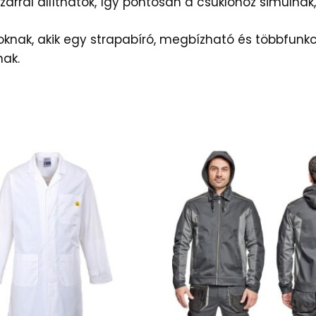
rral állíthatók, így pontosan a csuklóhoz simulnak,
oknak, akik egy strapabíró, megbízható és többfunk
nak.