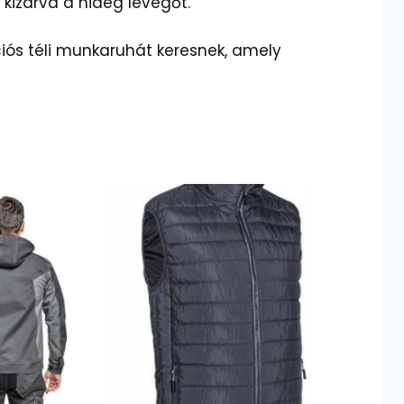
 kizárva a hideg levegőt.
ciós téli munkaruhát keresnek, amely