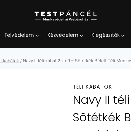
Fejvédelem
Kézvédelem
Kiegészítők
li kabátok
/
Navy II téli kabát 2-in-1 – Sötétkék Bélelt Téli Munk
TÉLI KABÁTOK
Navy II tél
Sötétkék Bé