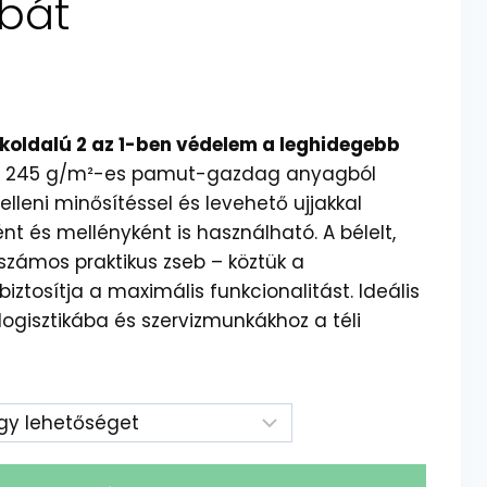
bát
okoldalú 2 az 1-ben védelem a leghidegebb
k, 245 g/m²-es pamut-gazdag anyagból
 elleni minősítéssel és levehető ujjakkal
ént és mellényként is használható. A bélelt,
számos praktikus zseb – köztük a
iztosítja a maximális funkcionalitást. Ideális
logisztikába és szervizmunkákhoz a téli