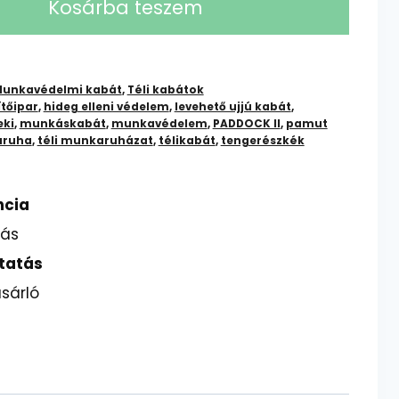
Kosárba teszem
unkavédelmi kabát
,
Téli kabátok
tőipar
,
hideg elleni védelem
,
levehető ujjú kabát
,
eki
,
munkáskabát
,
munkavédelem
,
PADDOCK II
,
pamut
aruha
,
téli munkaruházat
,
télikabát
,
tengerészkék
ncia
lás
tatás
sárló