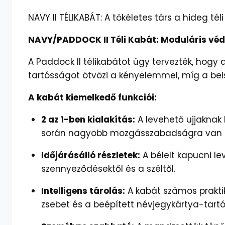
NAVY II TÉLIKABÁT: A tökéletes társ a hideg té
NAVY/PADDOCK II Téli Kabát: Moduláris véde
A Paddock II télikabátot úgy tervezték, hogy
tartósságot ötvözi a kényelemmel, míg a bel
A kabát kiemelkedő funkciói:
2 az 1-ben kialakítás:
A levehető ujjaknak
során nagyobb mozgásszabadságra van sz
Időjárásálló részletek:
A bélelt kapucni le
szennyeződésektől és a széltől.
Intelligens tárolás:
A kabát számos praktiku
zsebet és a beépített névjegykártya-tart