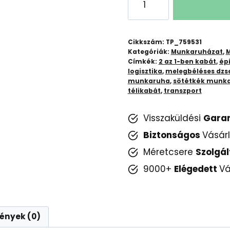
II
téli
kabát
Cikkszám:
TP_759531
2-
Kategóriák:
Munkaruházat
,
M
Címkék:
2 az 1-ben kabát
,
épí
in-
logisztika
,
melegbéléses dzs
1
munkaruha
,
sötétkék munk
–
télikabát
,
transzport
Sötétkék
Visszaküldési
Gara
Bélelt
Téli
Biztonságos
Vásár
Munkáskabát
Méretcsere
Szolgál
mennyiség
9000+
Elégedett
Vá
ények (0)