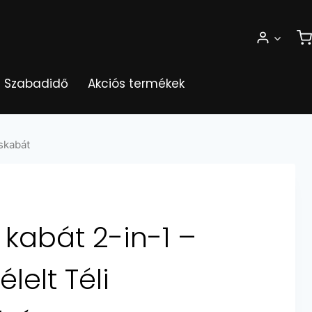
Szabadidő
Akciós termékek
áskabát
i kabát 2-in-1 –
lelt Téli