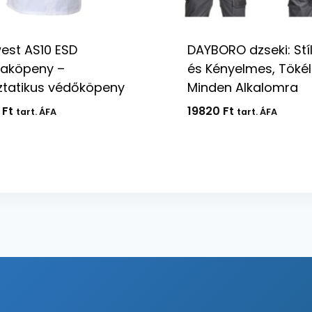
est AS10 ESD
DAYBORO dzseki: Stí
aköpeny –
és Kényelmes, Tökél
ztatikus védőköpeny
Minden Alkalomra
0
Ft
19820
Ft
tart. ÁFA
tart. ÁFA