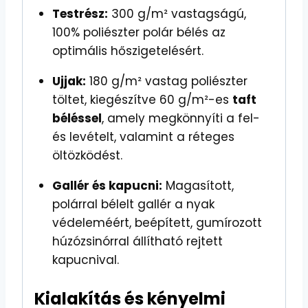
Testrész:
300 g/m² vastagságú,
100% poliészter polár bélés az
optimális hőszigetelésért.
Ujjak:
180 g/m² vastag poliészter
töltet, kiegészítve 60 g/m²-es
taft
béléssel
, amely megkönnyíti a fel-
és levételt, valamint a réteges
öltözködést.
Gallér és kapucni:
Magasított,
polárral bélelt gallér a nyak
védeleméért, beépített, gumírozott
húzózsinórral állítható rejtett
kapucnival.
Kialakítás és kényelmi