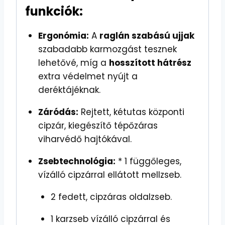
funkciók:
Ergonómia:
A
raglán szabású ujjak
szabadabb karmozgást tesznek
lehetővé, míg a
hosszított hátrész
extra védelmet nyújt a
deréktájéknak.
Záródás:
Rejtett, kétutas központi
cipzár, kiegészítő tépőzáras
viharvédő hajtókával.
Zsebtechnológia:
* 1 függőleges,
vízálló cipzárral ellátott mellzseb.
2 fedett, cipzáras oldalzseb.
1 karzseb vízálló cipzárral és