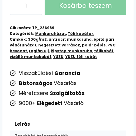
YUZU
Kosárba teszem
Ripstop
Professzionális
Télikabát
Cikkszám:
TP_236989
–
Kategóriák:
Munkaruházat
,
Téli kabátok
Címkék:
300g/m2
,
antracit munkaruha
,
építőipari
Antracitszürke
védőruházat
,
hegesztett varrások
,
polár bélés
,
PVC
mennyiség
bevonat
,
raglán ujj
,
Ripstop munkaruha
,
télikabát
,
vízálló munkakabát
,
YUZU
,
YUZU téli kabát
Visszaküldési
Garancia
Biztonságos
Vásárlás
Méretcsere
Szolgáltatás
9000+
Elégedett
Vásárló
Leírás