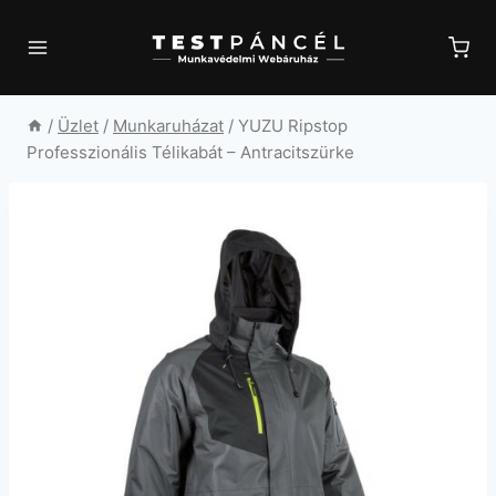
Skip
to
content
/
Üzlet
/
Munkaruházat
/
YUZU Ripstop
Professzionális Télikabát – Antracitszürke