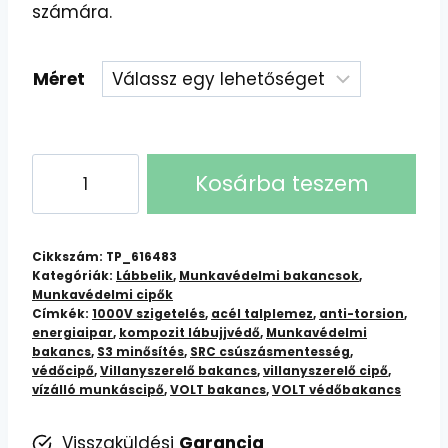
számára.
Méret
VOLT
Kosárba teszem
Villanyszerelő
Bakancs:
Kiváló
Cikkszám:
TP_616483
Minőség,
Kategóriák:
Lábbelik
,
Munkavédelmi bakancsok
,
Munkavédelmi cipők
Biztonság
Címkék:
1000V szigetelés
,
acél talplemez
,
anti-torsion
,
és
energiaipar
,
kompozit lábujjvédő
,
Munkavédelmi
Kényelem
bakancs
,
S3 minősítés
,
SRC csúszásmentesség
,
védőcipő
,
Villanyszerelő bakancs
,
villanyszerelő cipő
,
mennyiség
vízálló munkáscipő
,
VOLT bakancs
,
VOLT védőbakancs
Visszaküldési
Garancia