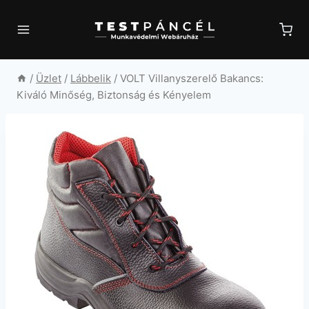
Skip
to
content
/
Üzlet
/
Lábbelik
/
VOLT Villanyszerelő Bakancs:
Kiváló Minőség, Biztonság és Kényelem