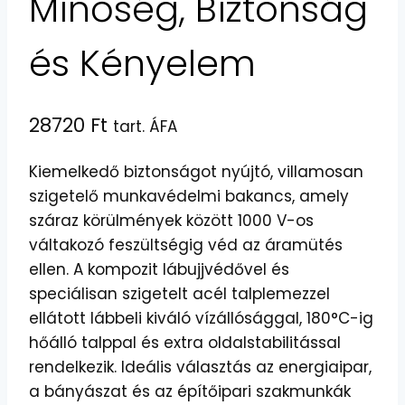
Minőség, Biztonság
és Kényelem
28720
Ft
tart. ÁFA
Kiemelkedő biztonságot nyújtó, villamosan
szigetelő munkavédelmi bakancs, amely
száraz körülmények között 1000 V-os
váltakozó feszültségig véd az áramütés
ellen. A kompozit lábujjvédővel és
speciálisan szigetelt acél talplemezzel
ellátott lábbeli kiváló vízállósággal, 180°C-ig
hőálló talppal és extra oldalstabilitással
rendelkezik. Ideális választás az energiaipar,
a bányászat és az építőipari szakmunkák