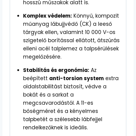
hosszú műszakok alatt is.
Komplex védelem:
Könnyű, kompozit
műanyag lábujjvédő (CK) a leeső
tárgyak ellen, valamint 10 000 V-os
szigetelő borítással ellátott, átszúrás
elleni acél talplemez a talpsérülések
megelőzésére.
Stabilitás és ergonómia:
Az
beépített
anti-torsion system
extra
oldalstabilitást biztosít, védve a
bokát és a sarkat a
megcsavarodástól. A 11-es
bőségméret és a kényelmes
talpbetét a szélesebb lábfejjel
rendelkezőknek is ideális.