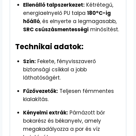
Ellenálló talpszerkezet:
Kétrétegű,
energiaelnyelő PU talpa
180°C-ig
hőálló
, és elnyerte a legmagasabb,
SRC csúszásmentességi
minősítést.
Technikai adatok:
Szín:
Fekete, fényvisszaverő
biztonsági csíkkal a jobb
láthatóságért.
Fűzővezetők:
Teljesen fémmentes
kialakítás.
Kényelmi extrák:
Párnázott bőr
bokarész és békanyelv, amely
megakadályozza a por és víz