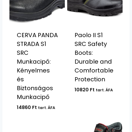
CERVA PANDA
Paolo II S1
STRADA S1
SRC Safety
SRC
Boots:
Munkacipő:
Durable and
Kényelmes
Comfortable
és
Protection
Biztonságos
10820
Ft
tart. ÁFA
Munkacipő
14860
Ft
tart. ÁFA