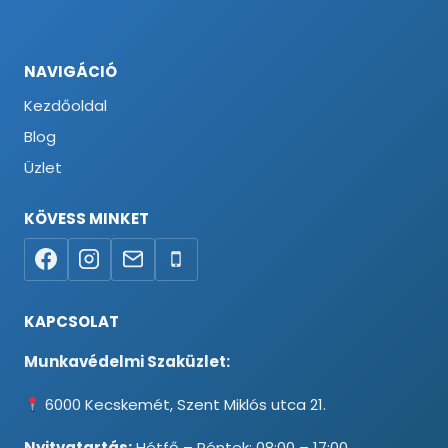
NAVIGÁCIÓ
Kezdőoldal
Blog
Üzlet
KÖVESS MINKET
KAPCSOLAT
Munkavédelmi Szaküzlet:
6000 Kecskemét, Szent Miklós utca 21.
Nyitvatartás:
Hétfő – Péntek: 08:00 – 17:00