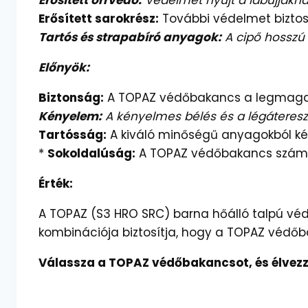
Erősített orrvédő:
Védelmet nyújt a lábujjaknak
Erősített sarokrész:
További védelmet biztosí
Tartós és strapabíró anyagok:
A cipő hosszú é
Előnyök:
Biztonság:
A TOPAZ védőbakancs a legmagasa
Kényelem:
A kényelmes bélés és a légáteresz
Tartósság:
A kiváló minőségű anyagokból kész
*
Sokoldalúság:
A TOPAZ védőbakancs számos
Érték:
A TOPAZ (S3 HRO SRC) barna hőálló talpú véd
kombinációja biztosítja, hogy a TOPAZ védőb
Válassza a TOPAZ védőbakancsot, és élvezze