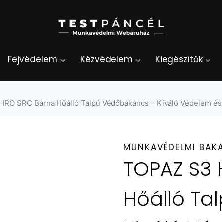
Fejvédelem
Kézvédelem
Kiegészítők
RO SRC Barna Hőálló Talpú Védőbakancs – Kiváló Védelem é
MUNKAVÉDELMI BAK
TOPAZ S3 
Hőálló Ta