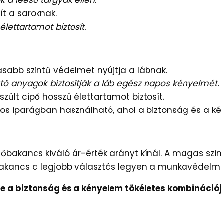
 a leeső tárgyak ellen.
t a saroknak.
lettartamot biztosít.
bb szintű védelmet nyújtja a lábnak.
tő anyagok biztosítják a láb egész napos kényelmét.
ült cipő hosszú élettartamot biztosít.
 iparágban használható, ahol a biztonság és a ké
őbakancs kiváló ár-érték arányt kínál. A magas szi
akancs a legjobb választás legyen a munkavédelmi 
 a biztonság és a kényelem tökéletes kombinációj