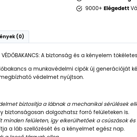
mennyiség
9000+
Elégedett
Vá
ények (0)
VÉDŐBAKANCS: A biztonság és a kényelem tökélete
őbakancs a munkavédelmi cipők új generációját képv
 megbízható védelmet nyújtson.
lmet biztosítja a lábnak a mechanikai sérülések ell
y biztonságosan dolgozhatsz forró felületeken is.
ít minden felületen, így elkerülhetőek a csúszások és
ítja a láb szellőzését és a kényelmet egész nap.