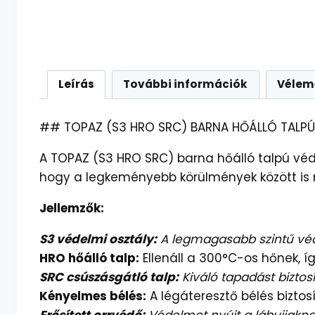
Leírás
További információk
Vélem
## TOPAZ (S3 HRO SRC) BARNA HŐÁLLÓ TALPÚ 
A TOPAZ (S3 HRO SRC) barna hőálló talpú véd
hogy a legkeményebb körülmények között is
Jellemzők:
S3 védelmi osztály:
A legmagasabb szintű véde
HRO hőálló talp:
Ellenáll a 300°C-os hőnek, íg
SRC csúszásgátló talp:
Kiváló tapadást biztos
Kényelmes bélés:
A légáteresztő bélés biztos