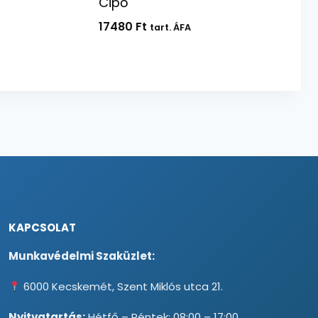
Cipő
17480
Ft
tart. ÁFA
KAPCSOLAT
Munkavédelmi Szaküzlet:
6000 Kecskemét, Szent Miklós utca 21.
Nyitvatartás:
Hétfő – Péntek: 08:00 – 17:00