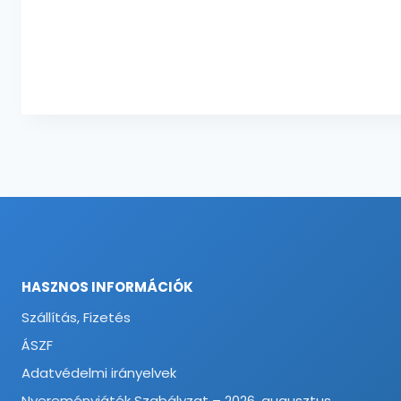
HASZNOS INFORMÁCIÓK
Szállítás, Fizetés
ÁSZF
Adatvédelmi irányelvek
Nyereményjáték Szabályzat – 2026. augusztus