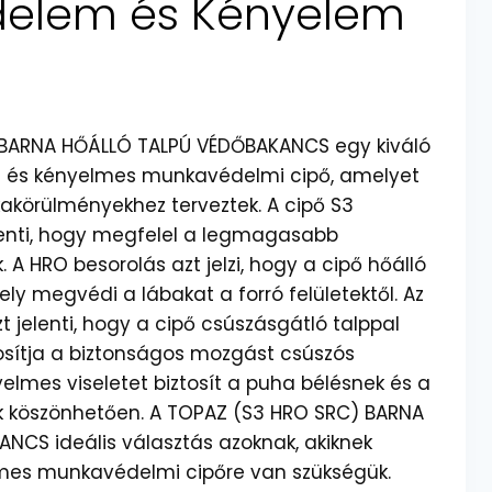
delem és Kényelem
 BARNA HŐÁLLÓ TALPÚ VÉDŐBAKANCS egy kiváló
s és kényelmes munkavédelmi cipő, amelyet
örülményekhez terveztek. A cipő S3
lenti, hogy megfelel a legmagasabb
. A HRO besorolás azt jelzi, hogy a cipő hőálló
ely megvédi a lábakat a forró felületektől. Az
 jelenti, hogy a cipő csúszásgátló talppal
tosítja a biztonságos mozgást csúszós
yelmes viseletet biztosít a puha bélésnek és a
 köszönhetően. A TOPAZ (S3 HRO SRC) BARNA
NCS ideális választás azoknak, akiknek
mes munkavédelmi cipőre van szükségük.