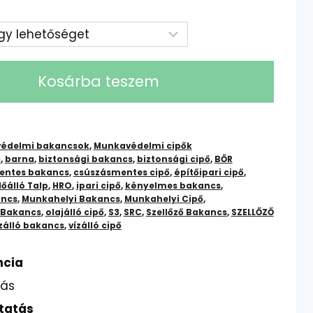
Kosárba teszem
édelmi bakancsok
,
Munkavédelmi cipők
ő
,
barna
,
biztonsági bakancs
,
biztonsági cipő
,
BŐR
entes bakancs
,
csúszásmentes cipő
,
építőipari cipő
,
őálló Talp
,
HRO
,
ipari cipő
,
kényelmes bakancs
,
ncs
,
Munkahelyi Bakancs
,
Munkahelyi Cipő
,
ó Bakancs
,
olajálló cipő
,
S3
,
SRC
,
Szellőző Bakancs
,
SZELLŐZŐ
zálló bakancs
,
vízálló cipő
ncia
lás
tatás