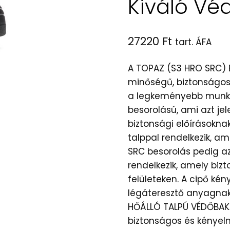
Kiváló Vé
27220
Ft
tart. ÁFA
A TOPAZ (S3 HRO SRC)
minőségű, biztonságo
a legkeményebb munkak
besorolású, ami azt je
biztonsági előírásoknak
talppal rendelkezik, am
SRC besorolás pedig azt
rendelkezik, amely biz
felületeken. A cipő kén
légáteresztő anyagnak
HŐÁLLÓ TALPÚ VÉDŐBAKA
biztonságos és kényel