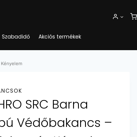
Szabadidő
Akciós termékek
s Kényelem
ANCSOK
HRO SRC Barna
lpú Védőbakancs –