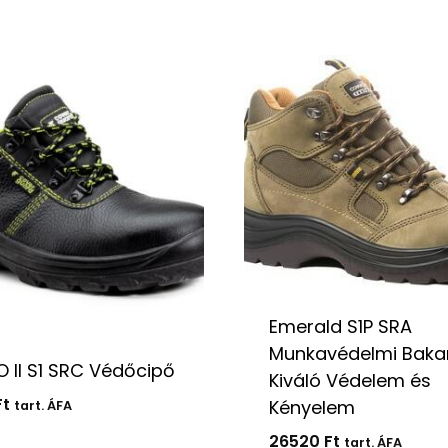
Emerald S1P SRA
Munkavédelmi Baka
 II S1 SRC Védőcipő
Kiváló Védelem és
Ft
Kényelem
tart. ÁFA
26520
Ft
tart. ÁFA