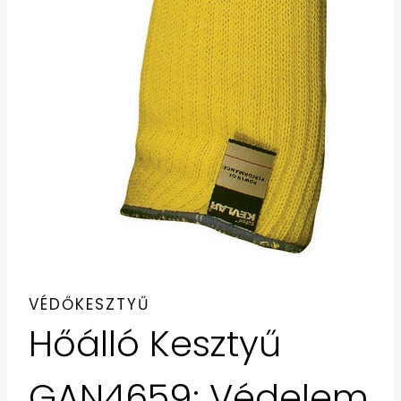
VÉDŐKESZTYŰ
Hőálló Kesztyű
GAN4659: Védelem