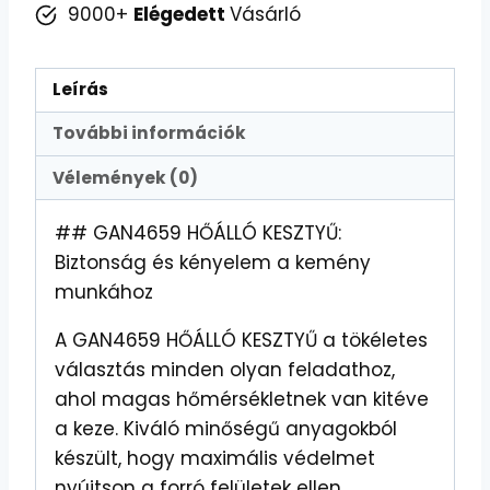
9000+
Elégedett
Vásárló
Leírás
További információk
Vélemények (0)
## GAN4659 HŐÁLLÓ KESZTYŰ:
Biztonság és kényelem a kemény
munkához
A GAN4659 HŐÁLLÓ KESZTYŰ a tökéletes
választás minden olyan feladathoz,
ahol magas hőmérsékletnek van kitéve
a keze. Kiváló minőségű anyagokból
készült, hogy maximális védelmet
nyújtson a forró felületek ellen.