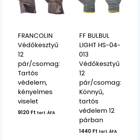
FRANCOLIN
FF BULBUL
Védőkesztyű
LIGHT HS-04-
12
013
pár/csomag:
Védőkesztyű
Tartós
12
védelem,
pár/csomag:
kényelmes
Könnyű,
viselet
tartós
védelem 12
9120
Ft
tart. ÁFA
párban
1440
Ft
tart. ÁFA