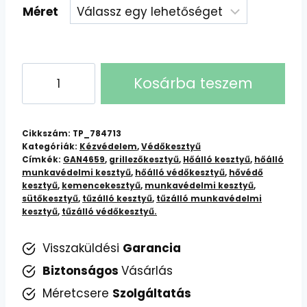
Méret
Hőálló
Kosárba teszem
Kesztyű
GAN4659:
Védelem
Cikkszám:
TP_784713
Magas
Kategóriák:
Kézvédelem
,
Védőkesztyű
Címkék:
GAN4659
,
grillezőkesztyű
,
Hőálló kesztyű
,
hőálló
Hőmérsékleten
munkavédelmi kesztyű
,
hőálló védőkesztyű
,
hővédő
mennyiség
kesztyű
,
kemencekesztyű
,
munkavédelmi kesztyű
,
sütőkesztyű
,
tűzálló kesztyű
,
tűzálló munkavédelmi
kesztyű
,
tűzálló védőkesztyű.
Visszaküldési
Garancia
Biztonságos
Vásárlás
Méretcsere
Szolgáltatás