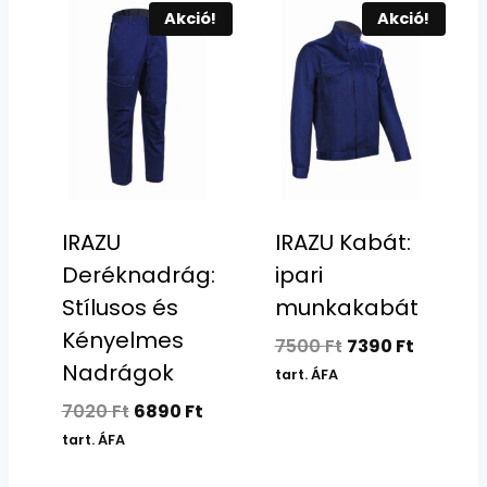
Akció!
Akció!
IRAZU
IRAZU Kabát:
Deréknadrág:
ipari
Stílusos és
munkakabát
Kényelmes
Original
Current
7500
Ft
7390
Ft
Nadrágok
price
price
tart. ÁFA
was:
is:
Original
Current
7020
Ft
6890
Ft
7500 Ft.
7390 Ft.
price
price
tart. ÁFA
was:
is: