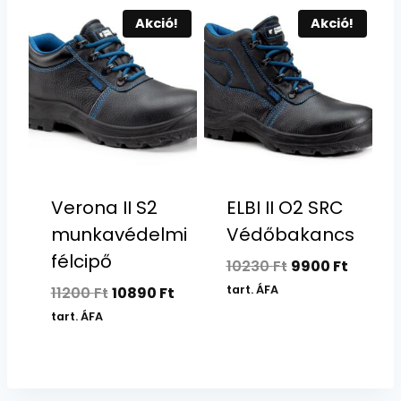
7020 Ft.
6890 Ft.
Akció!
Akció!
Verona II S2
ELBI II O2 SRC
munkavédelmi
Védőbakancs
félcipő
Original
Curren
10230
Ft
9900
Ft
price
price
Original
Current
tart. ÁFA
11200
Ft
10890
Ft
was:
is:
price
price
tart. ÁFA
10230 Ft.
9900 Ft
was:
is:
11200 Ft.
10890 Ft.