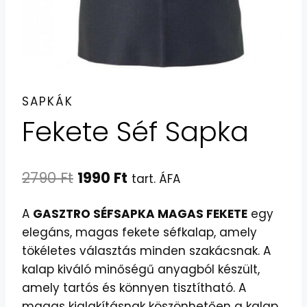
SAPKÁK
Fekete Séf Sapka
Original
Current
2790
Ft
1990
Ft
tart. ÁFA
price
price
A
GASZTRO SÉFSAPKA MAGAS FEKETE
egy
was:
is:
elegáns, magas fekete séfkalap, amely
2790 Ft.
1990 Ft.
tökéletes választás minden szakácsnak. A
kalap kiváló minőségű anyagból készült,
amely tartós és könnyen tisztítható. A
magas kialakításnak köszönhetően a kalap