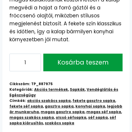
megvédi a hajat a forró gőztől és a
fröccsenő olajtól, miközben stílusos
megjelenést biztosít. A fekete szín klasszikus
és időtlen, így a kalap bármilyen konyhai
környezetben jól mutat.
Fekete
Kosárba teszem
Séf
Sapka
mennyiség
Cikkszám:
TP_887975
Kategóriák:
Akciós termékek
,
Sapkák
,
Vendéglátás és
Egészségügy
Címkék:
akciós szakács sapka
,
fekete gasztro sapka
,
fekete séf sapka
,
gasztro sapka
,
konyhai sapka
,
legjobb
ár munkaruha
,
magas gasztro sapka
,
magas séf sapka
,
magas szakács sapka
,
olcsó séfsapka
,
séf sapka
,
séf
sapka kiárusítás
,
szakács sapka