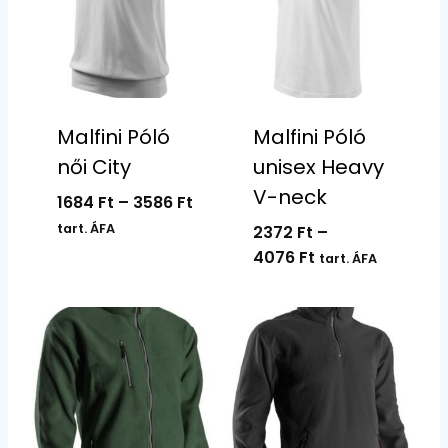
Malfini Póló
Malfini Póló
női City
unisex Heavy
V-neck
Ártartomány:
1684
Ft
–
3586
Ft
1684 Ft
tart. ÁFA
2372
Ft
–
-
Ártartomány:
4076
Ft
tart. ÁFA
3586 Ft
2372 Ft
-
4076 Ft