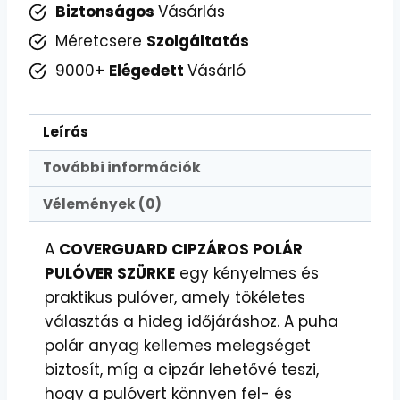
Biztonságos
Vásárlás
Méretcsere
Szolgáltatás
9000+
Elégedett
Vásárló
Leírás
További információk
Vélemények (0)
A
COVERGUARD CIPZÁROS POLÁR
PULÓVER SZÜRKE
egy kényelmes és
praktikus pulóver, amely tökéletes
választás a hideg időjáráshoz. A puha
polár anyag kellemes melegséget
biztosít, míg a cipzár lehetővé teszi,
hogy a pulóvert könnyen fel- és