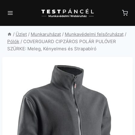
Skip
to
content
/
Üzlet
/
Munkaruházat
/
Munkavédelmi felsőruházat
/
Pólók
/
COVERGUARD CIPZÁROS POLÁR PULÓVER
SZÜRKE: Meleg, Kényelmes és Strapabíró