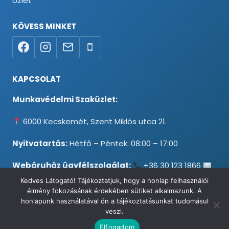
Üzlet
KÖVESS MINKET
KAPCSOLAT
Munkavédelmi Szaküzlet:
6000 Kecskemét, Szent Miklós utca 21.
Nyitvatartás:
Hétfő – Péntek: 08:00 – 17:00
Webáruház ügyfélszolgálat:
+36 30 123 1866
info@testpancel.hu
Kedves Látogató! Tájékoztatjuk, hogy a honlap felhasználói
élmény fokozásának érdekében sütiket alkalmazunk. A
honlapunk használatával ön a tájékoztatásunkat tudomásul
veszi.
© 2026 Munkavédelmi és Ruházati Webáruház - Minden jog
Elfogadom