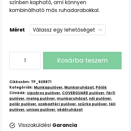
színben kapható, ami könnyen
kombinálható más ruhadarabokkal.
Méret
COVERGUARD
Kosárba teszem
CIPZÁROS
POLÁR
PULÓVER
Cikkszám:
TP_928871
SZÜRKE:
Kategóriák:
Munkapulóver
,
Munkaruházat
,
Pólók
Címkék:
cipzáros pulóver
,
COVERGUARD pulóver
,
férfi
Meleg,
pulóver
,
meleg pulóver
,
munkaruházat
,
női pulóver
,
Kényelmes
polár pulóver
,
szabadtéri pulóver
,
szürke pulóver
,
téli
és
pulóver
,
unisex pulóver
,
védőruházat
Strapabíró
Visszaküldési
Garancia
mennyiség