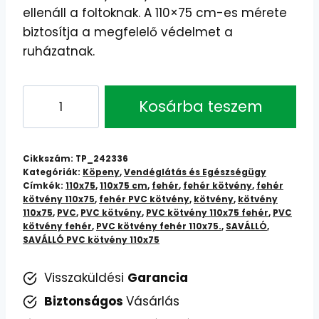
ellenáll a foltoknak. A 110×75 cm-es mérete
biztosítja a megfelelő védelmet a
ruházatnak.
SAVÁLLÓ
Kosárba teszem
PVC
Kötény
110x75
Cikkszám:
TP_242336
Fehér:
Kategóriák:
Köpeny
,
Vendéglátás és Egészségügy
Címkék:
110x75
,
110x75 cm
,
fehér
,
fehér kötvény
,
fehér
Vízálló,
kötvény 110x75
,
fehér PVC kötvény
,
kötvény
,
kötvény
Tartós
110x75
,
PVC
,
PVC kötvény
,
PVC kötvény 110x75 fehér
,
PVC
Konyhai
kötvény fehér
,
PVC kötvény fehér 110x75.
,
SAVÁLLÓ
,
SAVÁLLÓ PVC kötvény 110x75
Kötény
mennyiség
Visszaküldési
Garancia
Biztonságos
Vásárlás