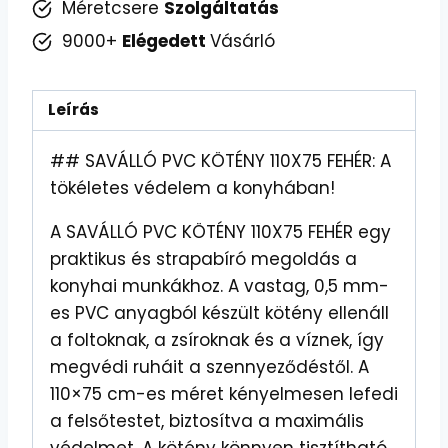
Méretcsere
Szolgáltatás
9000+
Elégedett
Vásárló
Leírás
## SAVÁLLÓ PVC KÖTÉNY 110X75 FEHÉR: A
tökéletes védelem a konyhában!
A SAVÁLLÓ PVC KÖTÉNY 110X75 FEHÉR egy
praktikus és strapabíró megoldás a
konyhai munkákhoz. A vastag, 0,5 mm-
es PVC anyagból készült kötény ellenáll
a foltoknak, a zsíroknak és a víznek, így
megvédi ruháit a szennyeződéstől. A
110×75 cm-es méret kényelmesen lefedi
a felsőtestet, biztosítva a maximális
védelmet. A kötény könnyen tisztítható,