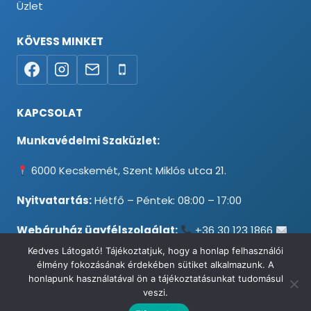
Üzlet
KÖVESS MINKET
KAPCSOLAT
Munkavédelmi Szaküzlet:
6000 Kecskemét, Szent Miklós utca 21.
Nyitvatartás:
Hétfő – Péntek: 08:00 – 17:00
Webáruház ügyfélszolgálat:
+36 30 123 1866
info@testpancel.hu
Kedves Látogató! Tájékoztatjuk, hogy a honlap felhasználói
élmény fokozásának érdekében sütiket alkalmazunk. A
honlapunk használatával ön a tájékoztatásunkat tudomásul
veszi.
© 2026 Munkavédelmi és Ruházati Webáruház - Minden jog