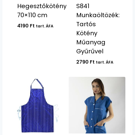
Hegesztőkötény
S841
70×110 cm
Munkaöltözék:
Tartós
4190
Ft
tart. ÁFA
Kötény
Műanyag
Gyűrűvel
2790
Ft
tart. ÁFA