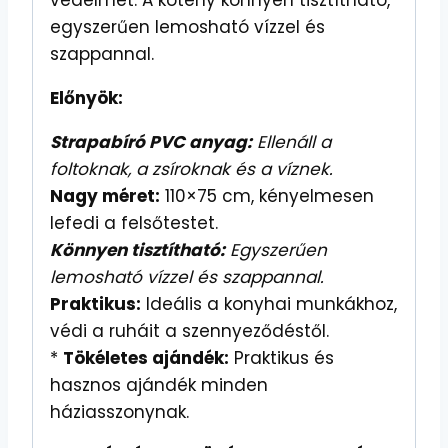
egyszerűen lemosható vízzel és
szappannal.
Előnyök:
Strapabíró PVC anyag:
Ellenáll a
foltoknak, a zsíroknak és a víznek.
Nagy méret:
110×75 cm, kényelmesen
lefedi a felsőtestet.
Könnyen tisztítható:
Egyszerűen
lemosható vízzel és szappannal.
Praktikus:
Ideális a konyhai munkákhoz,
védi a ruháit a szennyeződéstől.
*
Tökéletes ajándék:
Praktikus és
hasznos ajándék minden
háziasszonynak.