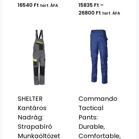
16540
Ft
15835
Ft
–
tart. ÁFA
Ártartomány:
26800
Ft
tart. ÁFA
15835 Ft
-
26800 Ft
SHELTER
Commando
Kantáros
Tactical
Nadrág:
Pants:
Strapabíró
Durable,
Munkaöltözet
Comfortable,