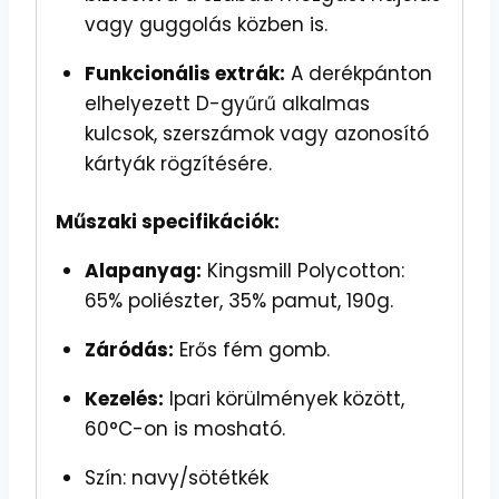
vagy guggolás közben is.
Funkcionális extrák:
A derékpánton
elhelyezett D-gyűrű alkalmas
kulcsok, szerszámok vagy azonosító
kártyák rögzítésére.
Műszaki specifikációk:
Alapanyag:
Kingsmill Polycotton:
65% poliészter, 35% pamut, 190g.
Záródás:
Erős fém gomb.
Kezelés:
Ipari körülmények között,
60°C-on is mosható.
Szín: navy/sötétkék