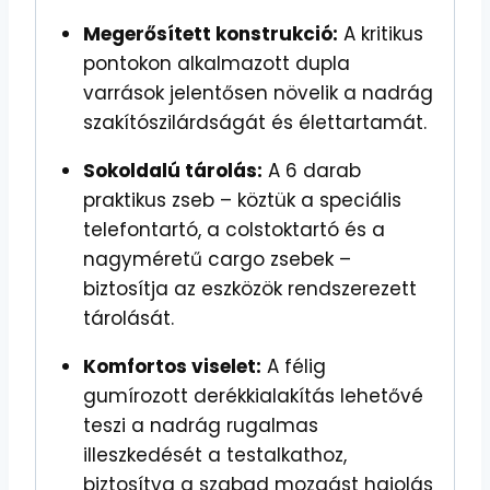
Megerősített konstrukció:
A kritikus
pontokon alkalmazott dupla
varrások jelentősen növelik a nadrág
szakítószilárdságát és élettartamát.
Sokoldalú tárolás:
A 6 darab
praktikus zseb – köztük a speciális
telefontartó, a colstoktartó és a
nagyméretű cargo zsebek –
biztosítja az eszközök rendszerezett
tárolását.
Komfortos viselet:
A félig
gumírozott derékkialakítás lehetővé
teszi a nadrág rugalmas
illeszkedését a testalkathoz,
biztosítva a szabad mozgást hajolás