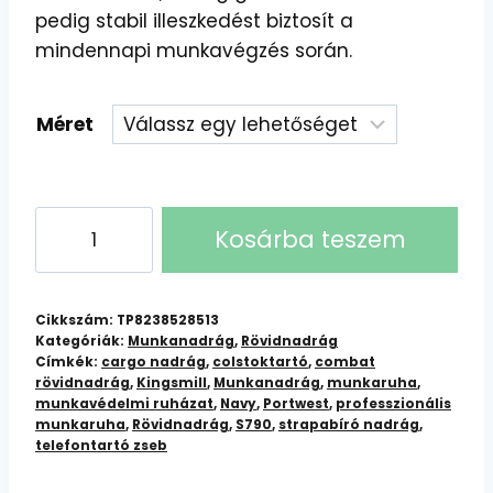
pedig stabil illeszkedést biztosít a
mindennapi munkavégzés során.
Méret
PORTWEST
Kosárba teszem
S790
Combat
Rövidnadrág:
Cikkszám:
TP8238528513
Strapabíró
Kategóriák:
Munkanadrág
,
Rövidnadrág
Címkék:
cargo nadrág
,
colstoktartó
,
combat
és
rövidnadrág
,
Kingsmill
,
Munkanadrág
,
munkaruha
,
Kényelmes
munkavédelmi ruházat
,
Navy
,
Portwest
,
professzionális
Munkaruházat
munkaruha
,
Rövidnadrág
,
S790
,
strapabíró nadrág
,
telefontartó zseb
mennyiség