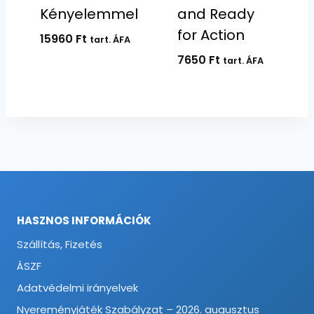
Kényelemmel
and Ready
for Action
15960
Ft
tart. ÁFA
7650
Ft
tart. ÁFA
HASZNOS INFORMÁCIÓK
Szállítás, Fizetés
ÁSZF
Adatvédelmi irányelvek
Nyereményjáték Szabályzat – 2026. augusztus