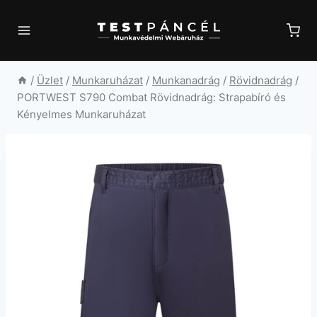
Skip
to
content
/
Üzlet
/
Munkaruházat
/
Munkanadrág
/
Rövidnadrág
/
PORTWEST S790 Combat Rövidnadrág: Strapabíró és
Kényelmes Munkaruházat