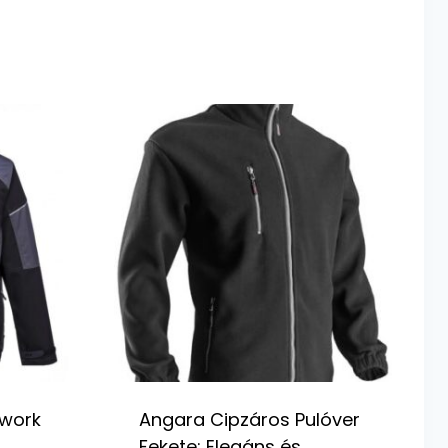
 work
Angara Cipzáros Pulóver
Fekete: Elegáns és