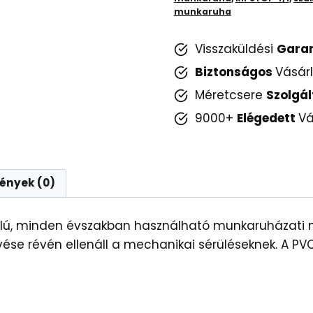
Tengerészkék
munkaruha
mennyiség
Visszaküldési
Gara
Biztonságos
Vásár
Méretcsere
Szolgál
9000+
Elégedett
Vá
ények (0)
alú, minden évszakban használható munkaruházati me
vése révén ellenáll a mechanikai sérüléseknek. A P