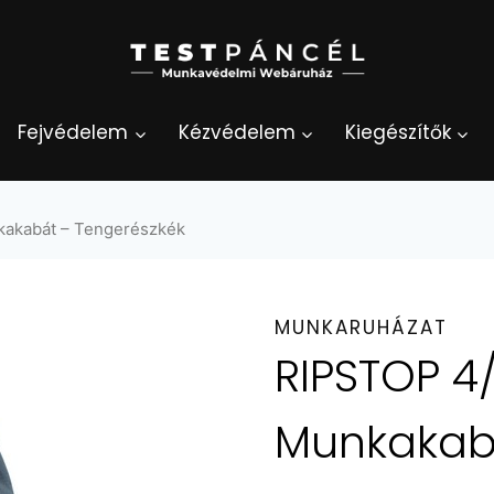
Fejvédelem
Kézvédelem
Kiegészítők
kakabát – Tengerészkék
MUNKARUHÁZAT
RIPSTOP 4/
Munkakab