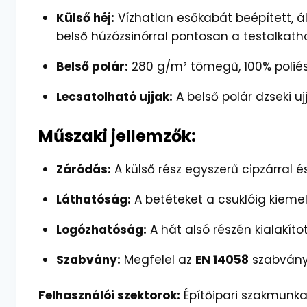
Külső héj:
Vízhatlan esőkabát beépített, ál
belső húzózsinórral pontosan a testalkatho
Belső polár:
280 g/m² tömegű, 100% poliész
Lecsatolható ujjak:
A belső polár dzseki uj
Műszaki jellemzők:
Záródás:
A külső rész egyszerű cipzárral é
Láthatóság:
A betéteket a csuklóig kieme
Logózhatóság:
A hát alsó részén kialakít
Szabvány:
Megfelel az
EN 14058
szabványn
Felhasználói szektorok:
Építőipari szakmunka, 