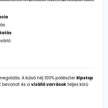
ncia
lás
tatás
sárló
goldás. A külső héj 100% poliészter
Ripstop
VC bevonat és a
vízálló varrások
teljes körű