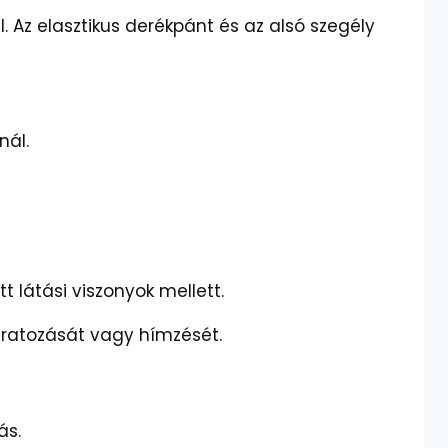
. Az elasztikus derékpánt és az alsó szegély
nál.
t látási viszonyok mellett.
liratozását vagy hímzését.
ás.