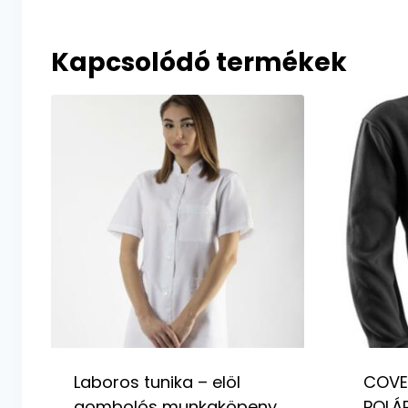
Kapcsolódó termékek
Laboros tunika – elöl
COVE
gombolós munkaköpeny
POLÁR