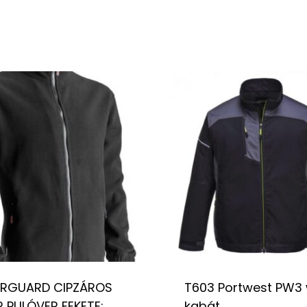
RGUARD CIPZÁROS
T603 Portwest PW3
 PULÓVER FEKETE:
kabát