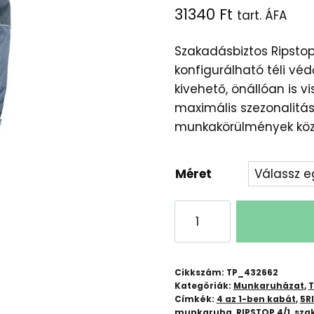
31340
Ft
tart. ÁFA
Szakadásbiztos Ripstop
konfigurálható téli vé
kivehető, önállóan is vi
maximális szezonalitás
munkakörülmények közö
Méret
RIPSTOP
4/1
Moduláris
Téli
Cikkszám:
TP_432662
Munkakabát
Kategóriák:
Munkaruházat
,
T
Címkék:
4 az 1-ben kabát
,
5R
–
munkaruha
,
RIPSTOP 4/1
,
sza