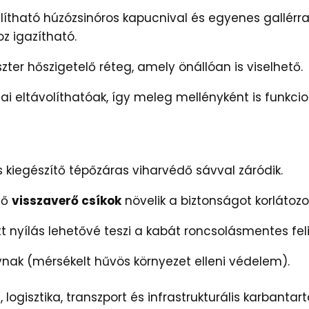
lítható húzózsinóros kapucnival és egyenes gallérral
z igazítható.
ter hőszigetelő réteg, amely önállóan is viselhető.
jai eltávolíthatóak, így meleg mellényként is funkcio
s kiegészítő tépőzáras viharvédő sávval záródik.
lő
visszaverő csíkok
növelik a biztonságot korlátozot
ott nyílás lehetővé teszi a kabát roncsolásmentes fe
ak (mérsékelt hűvös környezet elleni védelem).
logisztika, transzport és infrastrukturális karbantart