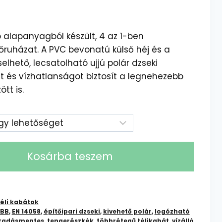
 alapanyagból készült, 4 az 1-ben
dőruházat. A PVC bevonatú külső héj és a
selhető, lecsatolható ujjú polár dzseki
t és vízhatlanságot biztosít a legnehezebb
tt is.
Kosárba teszem
éli kabátok
IBB
,
EN 14058
,
építőipari dzseki
,
kivehető polár
,
logózható
kadásmentes
,
tengerészkék
,
többrétegű télikabát
,
vízálló