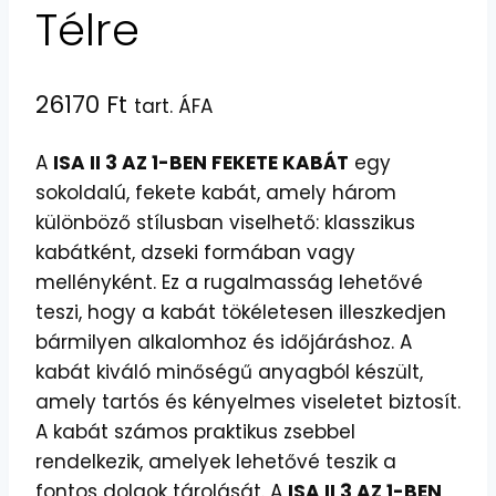
Télre
26170
Ft
tart. ÁFA
A
ISA II 3 AZ 1-BEN FEKETE KABÁT
egy
sokoldalú, fekete kabát, amely három
különböző stílusban viselhető: klasszikus
kabátként, dzseki formában vagy
mellényként. Ez a rugalmasság lehetővé
teszi, hogy a kabát tökéletesen illeszkedjen
bármilyen alkalomhoz és időjáráshoz. A
kabát kiváló minőségű anyagból készült,
amely tartós és kényelmes viseletet biztosít.
A kabát számos praktikus zsebbel
rendelkezik, amelyek lehetővé teszik a
fontos dolgok tárolását. A
ISA II 3 AZ 1-BEN