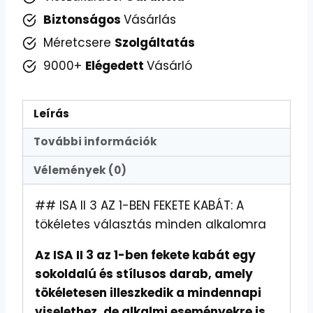
Szélálló
Biztonságos
Vásárlás
-
Méretcsere
Szolgáltatás
Tökéletes
9000+
Elégedett
Vásárló
Télre
mennyiség
Leírás
További információk
Vélemények (0)
## ISA II 3 AZ 1-BEN FEKETE KABÁT: A
tökéletes választás minden alkalomra
Az ISA II 3 az 1-ben fekete kabát egy
sokoldalú és stílusos darab, amely
tökéletesen illeszkedik a mindennapi
viselethez, de alkalmi eseményekre is