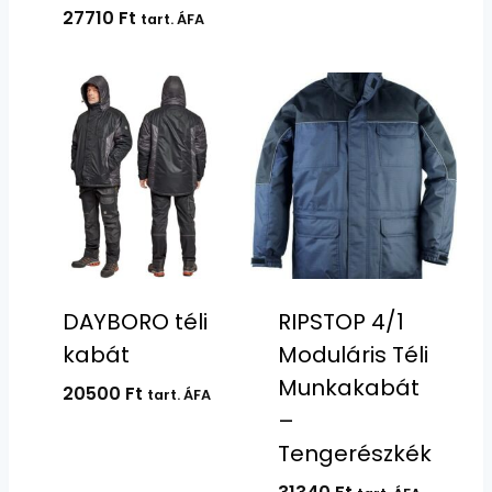
-
27710
Ft
tart. ÁFA
41550 Ft
DAYBORO téli
RIPSTOP 4/1
kabát
Moduláris Téli
Munkakabát
20500
Ft
tart. ÁFA
–
Tengerészkék