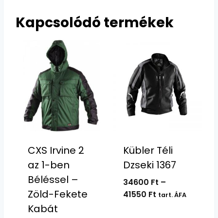
Kapcsolódó termékek
CXS Irvine 2
Kübler Téli
az 1-ben
Dzseki 1367
Béléssel –
34600
Ft
–
Zöld-Fekete
Ártartomány:
41550
Ft
tart. ÁFA
34600 Ft
Kabát