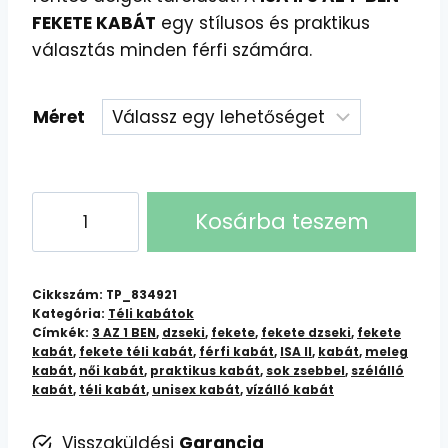
FEKETE KABÁT
egy stílusos és praktikus
választás minden férfi számára.
Méret
ISA
Kosárba teszem
II
3
AZ
Cikkszám:
TP_834921
1-
Kategória:
Téli kabátok
Címkék:
3 AZ 1 BEN
,
dzseki
,
fekete
,
fekete dzseki
,
fekete
BEN
kabát
,
fekete téli kabát
,
férfi kabát
,
ISA II
,
kabát
,
meleg
Fekete
kabát
,
női kabát
,
praktikus kabát
,
sok zsebbel
,
szélálló
Kabát:
kabát
,
téli kabát
,
unisex kabát
,
vízálló kabát
Meleg,
Visszaküldési
Garancia
Vízálló,