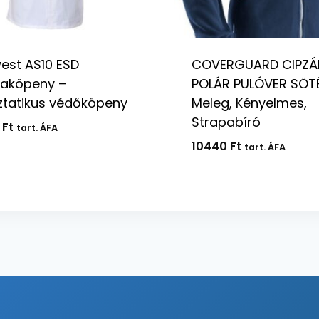
est AS10 ESD
COVERGUARD CIPZÁ
aköpeny –
POLÁR PULÓVER SÖTÉ
ztatikus védőköpeny
Meleg, Kényelmes,
Strapabíró
0
Ft
tart. ÁFA
10440
Ft
tart. ÁFA