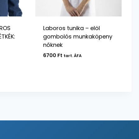
ROS
Laboros tunika – elöl
TKÉK:
gombolós munkaköpeny
nőknek
6700
Ft
tart. ÁFA