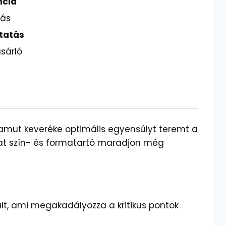
ncia
lás
tatás
sárló
 pamut keveréke optimális egyensúlyt teremt a
ázat szín- és formatartó maradjon még
lt, ami megakadályozza a kritikus pontok