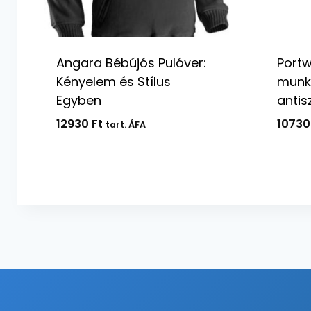
Angara Bébújós Pulóver:
Portw
Kényelem és Stílus
munk
Egyben
antis
12930
Ft
1073
tart. ÁFA