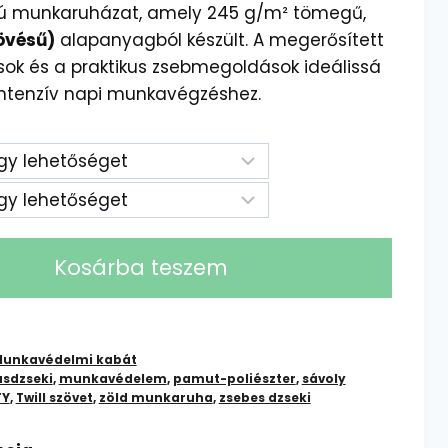
onú munkaruházat, amely 245 g/m² tömegű,
zövésű)
alapanyagból készült. A megerősített
sok és a praktikus zsebmegoldások ideálissá
 intenzív napi munkavégzéshez.
Kosárba teszem
unkavédelmi kabát
sdzseki
,
munkavédelem
,
pamut-poliészter
,
sávoly
TY
,
Twill szövet
,
zöld munkaruha
,
zsebes dzseki