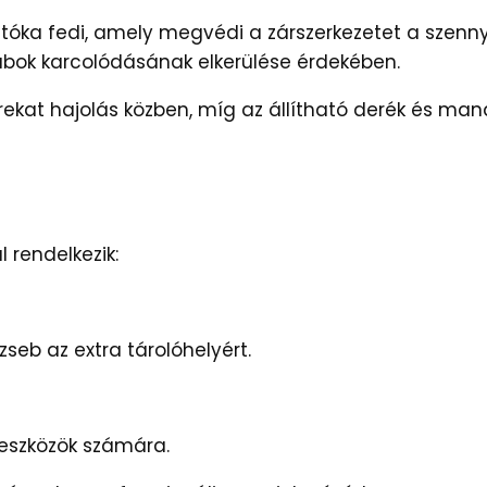
ajtóka fedi, amely megvédi a zárszerkezetet a szenny
ok karcolódásának elkerülése érdekében.
rekat hajolás közben, míg az állítható derék és mand
 rendelkezik:
seb az extra tárolóhelyért.
óeszközök számára.