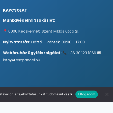
KAPCSOLAT
Munkavédelmi Szaküzlet:
6000 Kecskemét, Szent Miklós utca 21.
Nyitvatartás:
Hétfő – Péntek: 08:00 – 17:00
Webáruház ügyfélszolgálat:
+36 30 123 1866
info@testpancel.hu
tával ön a tájékoztatásunkat tudomásul veszi.
Elfogadom
Opciók
8410
Ft
tart. ÁFA