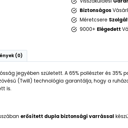
Visszaküldési
Gara
Biztonságos
Vásár
Méretcsere
Szolgál
9000+
Elégedett
Vá
ények (0)
rtósság jegyében született. A 65% poliészter és 35%
 szövésű (Twill) technológia garantálja, hogy a ruh
t is.
osszában
erősített dupla biztonsági varrással
készü