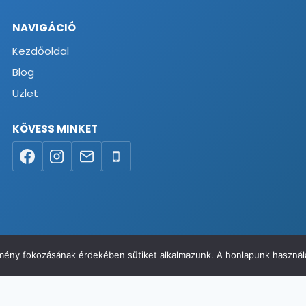
NAVIGÁCIÓ
Kezdőoldal
Blog
Üzlet
KÖVESS MINKET
élmény fokozásának érdekében sütiket alkalmazunk. A honlapunk használa
va
Elállás a szerződéstől