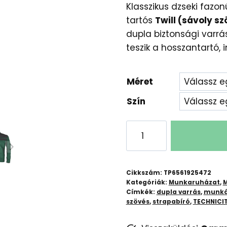
Klasszikus dzseki faz
tartós
Twill (sávoly s
dupla biztonsági varrá
teszik a hosszantartó,
Méret
Szín
TECHNICITY
Twill
Munkásdzseki
mennyiség
Cikkszám:
TP6561925472
Kategóriák:
Munkaruházat
,
M
Címkék:
dupla varrás
,
munká
szövés
,
strapabíró
,
TECHNICI