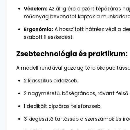
Védelem:
Az állig érő cipzárt tépőzáras h
műanyag bevonatot kaptak a munkadarab
Ergonómia:
A hosszított hátrész védi a de
szabott illeszkedést.
Zsebtechnológia és praktikum:
A modell rendkívül gazdag tárolókapacitással
2 klasszikus oldalzseb.
2 nagyméretű, bőségráncos, rávarrt felső z
1 dedikált cipzáras telefonzseb.
3 kiegészítő tartózseb a szerszámok és ír