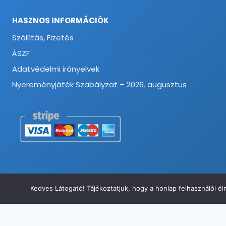
HASZNOS INFORMÁCIÓK
Szállítás, Fizetés
ÁSZF
Adatvédelmi irányelvek
Nyereményjáték Szabályzat – 2026. augusztus
Kedves Látogató! Tájékoztatjuk, hogy a honlap felhasználói 
© 2026 Munkavédelmi és Ruházati Webáruház - Minden jog fenntart
TECHNICITY Twill Munkásdzseki