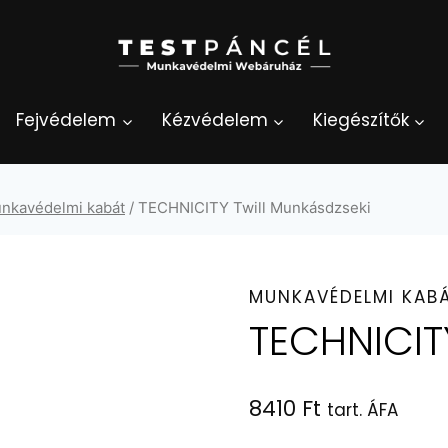
Fejvédelem
Kézvédelem
Kiegészítők
nkavédelmi kabát
/
TECHNICITY Twill Munkásdzseki
MUNKAVÉDELMI KAB
TECHNICIT
8410
Ft
tart. ÁFA