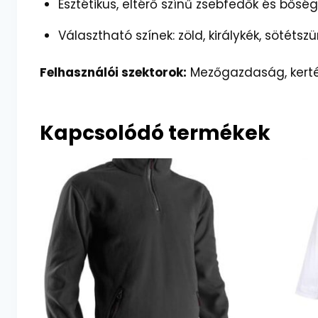
Esztétikus, eltérő színű zsebfedők és bősé
Választható színek: zöld, királykék, sötétszü
Felhasználói szektorok:
Mezőgazdaság, kertész
Kapcsolódó termékek