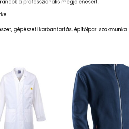
gráncok a professzionális megjelenésért.
rke
et, gépészeti karbantartás, építőipari szakmunka é