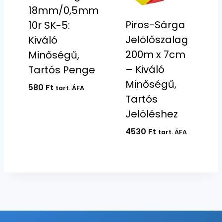
18mm/0,5mm
Piros-Sárga
10r SK-5:
Jelölőszalag
Kiváló
200m x 7cm
Minőségű,
– Kiváló
Tartós Penge
Minőségű,
580
Ft
tart. ÁFA
Tartós
Jelöléshez
4530
Ft
tart. ÁFA