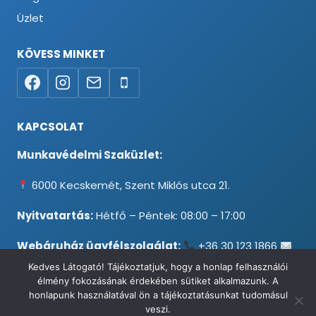
Üzlet
KÖVESS MINKET
KAPCSOLAT
Munkavédelmi Szaküzlet:
6000 Kecskemét, Szent Miklós utca 21.
Nyitvatartás:
Hétfő – Péntek: 08:00 – 17:00
Webáruház ügyfélszolgálat:
+36 30 123 1866
info@testpancel.hu
Kedves Látogató! Tájékoztatjuk, hogy a honlap felhasználói
élmény fokozásának érdekében sütiket alkalmazunk. A
honlapunk használatával ön a tájékoztatásunkat tudomásul
veszi.