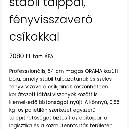
stabil talppal,
fényvisszaverő
csíkokkal
7080
Ft
tart. ÁFA
Professzionális, 54 cm magas ORAMA közúti
bója, amely stabil talpazatának és széles
fényvisszaverő csíkjainak köszönhetően
korlátozott látási viszonyok között is
kiemelkedő biztonságot nyújt. A könnyű, 0,85
kg-os polietilén szerkezet egyszerű
telepíthetőséget biztosít az építőipar, a
logisztika és a közműfenntartás területén