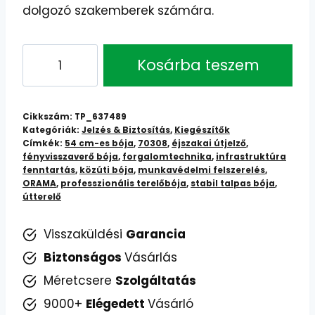
dolgozó szakemberek számára.
ORAMA
Kosárba teszem
54
cm-
es
Cikkszám:
TP_637489
közúti
Kategóriák:
Jelzés & Biztosítás
,
Kiegészítők
Címkék:
54 cm-es bója
,
70308
,
éjszakai útjelző
,
jelzőbója,
fényvisszaverő bója
,
forgalomtechnika
,
infrastruktúra
stabil
fenntartás
,
közúti bója
,
munkavédelmi felszerelés
,
talppal,
ORAMA
,
professzionális terelőbója
,
stabil talpas bója
,
útterelő
fényvisszaverő
csíkokkal
Visszaküldési
Garancia
mennyiség
Biztonságos
Vásárlás
Méretcsere
Szolgáltatás
9000+
Elégedett
Vásárló