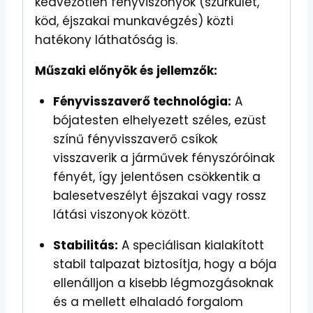
kedvezőtlen fényviszonyok (szürkület,
köd, éjszakai munkavégzés) közti
hatékony láthatóság is.
Műszaki előnyök és jellemzők:
Fényvisszaverő technológia:
A
bójatesten elhelyezett széles, ezüst
színű fényvisszaverő csíkok
visszaverik a járművek fényszóróinak
fényét, így jelentősen csökkentik a
balesetveszélyt éjszakai vagy rossz
látási viszonyok között.
Stabilitás:
A speciálisan kialakított
stabil talpazat biztosítja, hogy a bója
ellenálljon a kisebb légmozgásoknak
és a mellett elhaladó forgalom