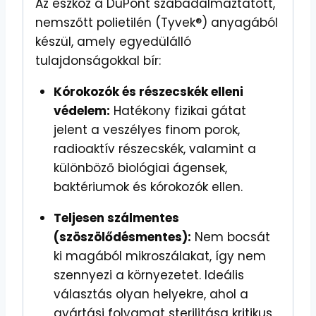
Az eszköz a DuPont szabadalmaztatott,
nemszőtt polietilén (Tyvek®) anyagából
készül, amely egyedülálló
tulajdonságokkal bír:
Kórokozók és részecskék elleni
védelem:
Hatékony fizikai gátat
jelent a veszélyes finom porok,
radioaktív részecskék, valamint a
különböző biológiai ágensek,
baktériumok és kórokozók ellen.
Teljesen szálmentes
(szöszölődésmentes):
Nem bocsát
ki magából mikroszálakat, így nem
szennyezi a környezetet. Ideális
választás olyan helyekre, ahol a
gyártási folyamat sterilitása kritikus