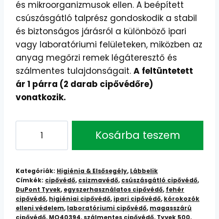
és mikroorganizmusok ellen.
A beépített
csúszásgátló talprész gondoskodik a stabil
és biztonságos járásról a különböző ipari
vagy laboratóriumi felületeken,
miközben az
anyag megőrzi remek légáteresztő és
szálmentes tulajdonságait.
A feltüntetett
ár 1 párra (2 darab cipővédőre)
vonatkozik.
Tyvek
Kosárba teszem
500
magasszárú
cipő-
Kategóriák:
Higiénia & Elsősegély
,
Lábbelik
és
Címkék:
cipővédő
,
csizmavédő
,
csúszásgátló cipővédő
,
DuPont Tyvek
,
egyszerhasználatos cipővédő
,
fehér
csizmavédő
cipővédő
,
higiéniai cipővédő
,
ipari cipővédő
,
kórokozók
(45
elleni védelem
,
laboratóriumi cipővédő
,
magasszárú
cm)
cipővédő
,
MO40394
,
szálmentes cipővédő
,
Tyvek 500
,