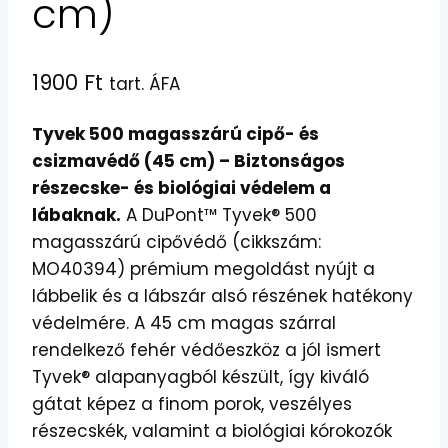
cm)
1900
Ft
tart. ÁFA
Tyvek 500 magasszárú cipő- és
csizmavédő (45 cm) – Biztonságos
részecske- és biológiai védelem a
lábaknak.
A DuPont™ Tyvek® 500
magasszárú cipővédő (cikkszám:
MO40394) prémium megoldást nyújt a
lábbelik és a lábszár alsó részének hatékony
védelmére.
A 45 cm magas szárral
rendelkező fehér védőeszköz a jól ismert
Tyvek® alapanyagból készült,
így kiváló
gátat képez a finom porok,
veszélyes
részecskék,
valamint a biológiai kórokozók