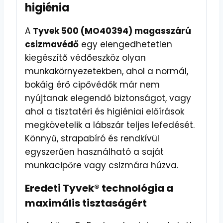
higiénia
A
Tyvek 500 (MO40394) magasszárú
csizmavédő
egy elengedhetetlen
kiegészítő védőeszköz olyan
munkakörnyezetekben, ahol a normál,
bokáig érő cipővédők már nem
nyújtanak elegendő biztonságot, vagy
ahol a tisztatéri és higiéniai előírások
megkövetelik a lábszár teljes lefedését.
Könnyű, strapabíró és rendkívül
egyszerűen használható a saját
munkacipőre vagy csizmára húzva.
Eredeti Tyvek® technológia a
maximális tisztaságért