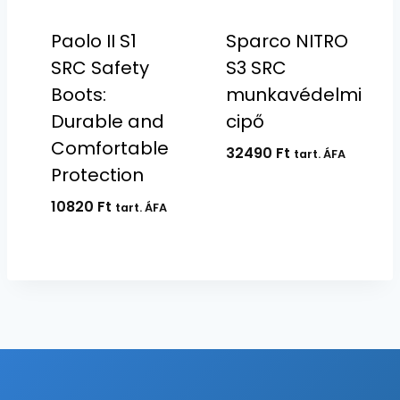
Paolo II S1
Sparco NITRO
SRC Safety
S3 SRC
Boots:
munkavédelmi
Durable and
cipő
Comfortable
32490
Ft
tart. ÁFA
Protection
10820
Ft
tart. ÁFA