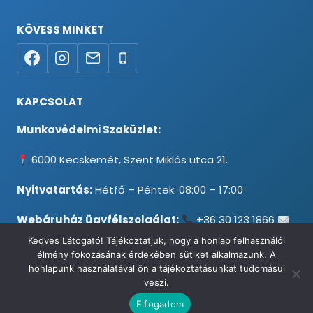
KÖVESS MINKET
KAPCSOLAT
Munkavédelmi Szaküzlet:
6000 Kecskemét, Szent Miklós utca 21.
Nyitvatartás:
Hétfő – Péntek: 08:00 – 17:00
Webáruház ügyfélszolgálat:
+36 30 123 1866
info@testpancel.hu
Kedves Látogató! Tájékoztatjuk, hogy a honlap felhasználói
élmény fokozásának érdekében sütiket alkalmazunk. A
honlapunk használatával ön a tájékoztatásunkat tudomásul
veszi.
© 2026 Munkavédelmi és Ruházati Webáruház - Minden jog
Elfogadom
fenntartva