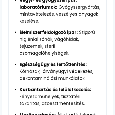
Vegyi- és gyógyszeripar,
laboratóriumok:
Gyógyszergyártás,
mintavételezés, veszélyes anyagok
kezelése.
Élelmiszerfeldolgozó ipar:
Szigorú
higiéniai zónák, vágóhidak,
tejüzemek, steril
csomagolóhelyiségek.
Egészségügy és fertőtlenítés:
Kórházak, járványügyi védekezés,
dekontaminálási munkálatok.
Karbantartás és felületkezelés:
Fényezőműhelyek, tisztatéri
takarítás, azbesztmentesítés.
Mezőgazdaság:
Állattartó telepek