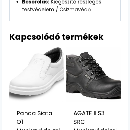
Besorolás:
Kiegészítő részleges
testvédelem / Csizmavédő
Kapcsolódó termékek
Panda Siata
AGATE II S3
O1
SRC