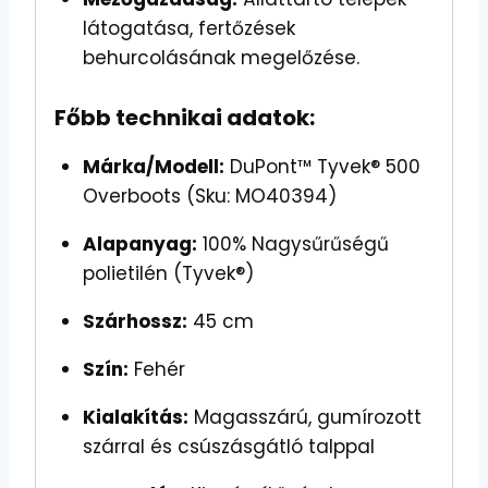
látogatása, fertőzések
behurcolásának megelőzése.
Főbb technikai adatok:
Márka/Modell:
DuPont™ Tyvek® 500
Overboots (Sku: MO40394)
Alapanyag:
100% Nagysűrűségű
polietilén (Tyvek®)
Szárhossz:
45 cm
Szín:
Fehér
Kialakítás:
Magasszárú, gumírozott
szárral és csúszásgátló talppal