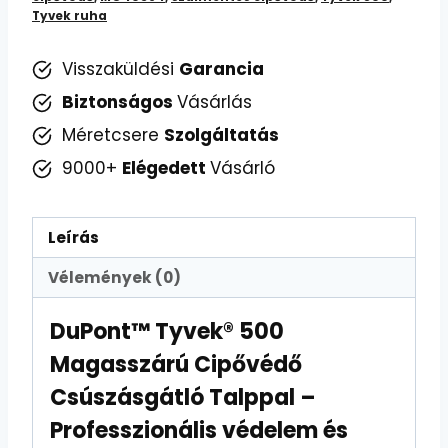
Tyvek ruha
mennyiség
Visszaküldési
Garancia
Biztonságos
Vásárlás
Méretcsere
Szolgáltatás
9000+
Elégedett
Vásárló
Leírás
Vélemények (0)
DuPont™ Tyvek® 500
Magasszárú Cipővédő
Csúszásgátló Talppal –
Professzionális védelem és