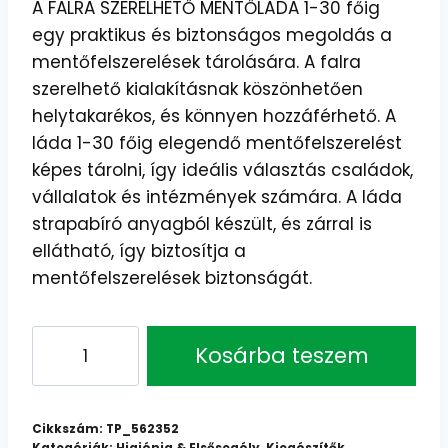
A FALRA SZERELHETŐ MENTŐLÁDA 1-30 főig
egy praktikus és biztonságos megoldás a
mentőfelszerelések tárolására. A falra
szerelhető kialakításnak köszönhetően
helytakarékos, és könnyen hozzáférhető. A
láda 1-30 főig elegendő mentőfelszerelést
képes tárolni, így ideális választás családok,
vállalatok és intézmények számára. A láda
strapabíró anyagból készült, és zárral is
ellátható, így biztosítja a
mentőfelszerelések biztonságát.
Falra
Kosárba teszem
Szerelhető
Mentőláda
1-
Cikkszám:
TP_562352
30
Kategóriák:
Higiénia & Elsősegély
,
Kiegészítők