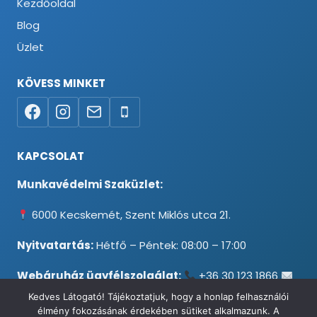
Kezdőoldal
Blog
Üzlet
KÖVESS MINKET
KAPCSOLAT
Munkavédelmi Szaküzlet:
6000 Kecskemét, Szent Miklós utca 21.
Nyitvatartás:
Hétfő – Péntek: 08:00 – 17:00
Webáruház ügyfélszolgálat:
+36 30 123 1866
info@testpancel.hu
Kedves Látogató! Tájékoztatjuk, hogy a honlap felhasználói
élmény fokozásának érdekében sütiket alkalmazunk. A