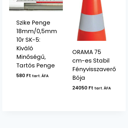
Szike Penge
18mm/0,5mm
10r SK-5:
Kiváló
ORAMA 75
Minőségű,
cm-es Stabil
Tartós Penge
Fényvisszaverő
580
Ft
tart. ÁFA
Bója
24050
Ft
tart. ÁFA