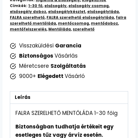
Címkék:
1-30 fő
,
elsősegély
,
elsősegély csomag
,
Főig
elsősegély doboz
,
elsősegélykészlet
,
elsősegélyláda
,
mennyiség
FALRA szerelhető
,
FALRA szerelhető elsősegélyláda
,
falra
szerelhető mentőláda
,
mentőcsomag
,
mentődoboz
,
mentőfelszerelés
,
Mentőláda
,
szerelhető
Visszaküldési
Garancia
Biztonságos
Vásárlás
Méretcsere
Szolgáltatás
9000+
Elégedett
Vásárló
Leírás
FALRA SZERELHETŐ MENTŐLÁDA 1-30 főig
Biztonságban tudhatja értékeit egy
esetleges tűz vagy árvíz esetén.