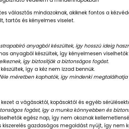
megbízható védelem a mindennapokban
etes választás mindazoknak, akiknek fontos a kéz
, tartós és kényelmes viselet.
 strapabíró anyagból készültek, így hosszú ideig hasz
as anyagból készültek, így kényelmesen viselhetők
lkeznek, így biztosítják a biztonságos fogást.
készültek, így a kéz nem izzad bennük.
féle méretben kaphatók, így mindenki megtalálhatja
 kezet a vágásoktól, kopásoktól és egyéb sérülésektő
biztonságos fogást, így a munka könnyebben és bizt
selhetők egész nap, így nem okoznak kellemetlensé
kiszerelés gazdaságos megoldást nyújt, így nem kell