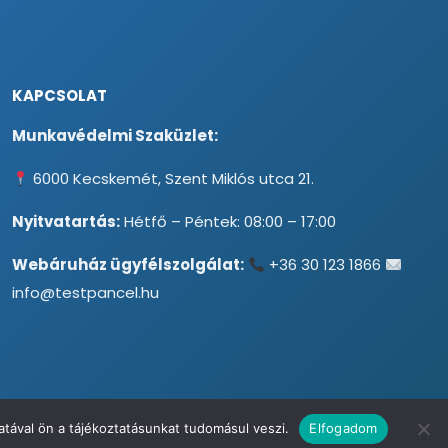
KAPCSOLAT
Munkavédelmi Szaküzlet:
6000 Kecskemét, Szent Miklós utca 21.
Nyitvatartás:
Hétfő – Péntek: 08:00 – 17:00
Webáruház ügyfélszolgálat:
+36 30 123 1866
info@testpancel.hu
tával ön a tájékoztatásunkat tudomásul veszi.
Elfogadom