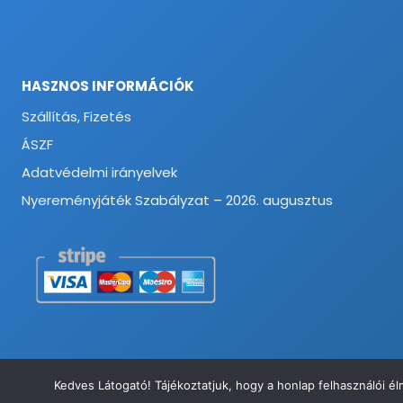
HASZNOS INFORMÁCIÓK
Szállítás, Fizetés
ÁSZF
Adatvédelmi irányelvek
Nyereményjáték Szabályzat – 2026. augusztus
Kedves Látogató! Tájékoztatjuk, hogy a honlap felhasználói 
© 2026 Munkavédelmi és Ruházati Webáruház - Minden jog fenntart