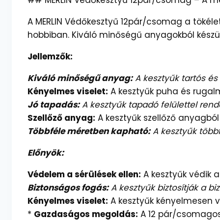
## MERLIN Védőkesztyű 12pár/csomag – A 
A MERLIN Védőkesztyű 12pár/csomag a tökél
hobbiban. Kiváló minőségű anyagokból készült
Jellemzők:
Kiváló minőségű anyag:
A kesztyűk tartós és
Kényelmes viselet:
A kesztyűk puha és rugalm
Jó tapadás:
A kesztyűk tapadó felülettel rende
Szellőző anyag:
A kesztyűk szellőző anyagból 
Többféle méretben kapható:
A kesztyűk több
Előnyök:
Védelem a sérülések ellen:
A kesztyűk védik a
Biztonságos fogás:
A kesztyűk biztosítják a 
Kényelmes viselet:
A kesztyűk kényelmesen vi
*
Gazdaságos megoldás:
A 12 pár/csomagos 