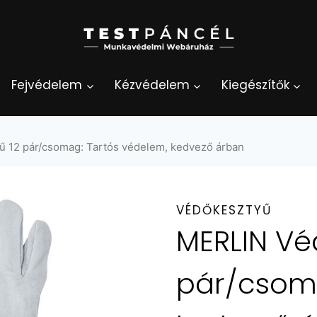
Fejvédelem
Kézvédelem
Kiegészítők
 12 pár/csomag: Tartós védelem, kedvező árban
VÉDŐKESZTYŰ
MERLIN Vé
pár/csoma