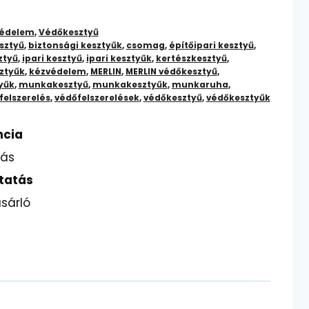
édelem
,
Védőkesztyű
sztyű
,
biztonsági kesztyűk
,
csomag
,
építőipari kesztyű
,
ztyű
,
ipari kesztyű
,
ipari kesztyűk
,
kertészkesztyű
,
ztyűk
,
kézvédelem
,
MERLIN
,
MERLIN védőkesztyű
,
yűk
,
munkakesztyű
,
munkakesztyűk
,
munkaruha
,
felszerelés
,
védőfelszerelések
,
védőkesztyű
,
védőkesztyűk
ncia
lás
tatás
sárló