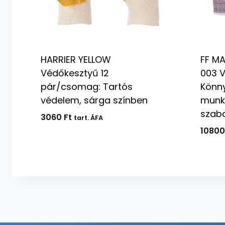
HARRIER YELLOW
FF MA
Védőkesztyű 12
003 V
pár/csomag: Tartós
Könny
védelem, sárga színben
munk
szab
3060
Ft
tart. ÁFA
1080