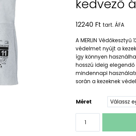
kedvező 
12240
Ft
tart. ÁFA
A MERLIN Védőkesztyű 
védelmet nyújt a keze
így könnyen használhat
hosszú ideig elegendő 
mindennapi használatr
során a kezeknek véde
Méret
MERLIN
Védőkesztyű
12