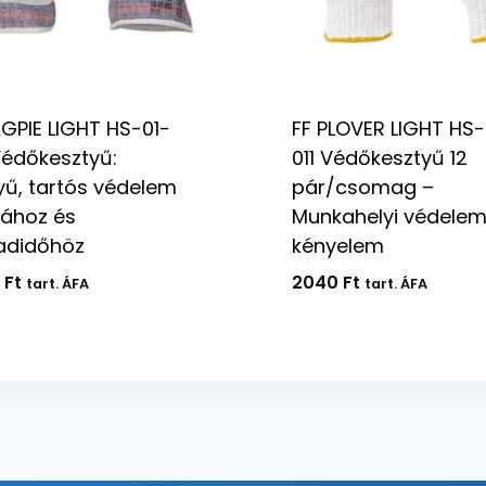
GPIE LIGHT HS-01-
FF PLOVER LIGHT HS
édőkesztyű:
011 Védőkesztyű 12
ű, tartós védelem
pár/csomag –
ához és
Munkahelyi védelem
adidőhöz
kényelem
0
Ft
2040
Ft
tart. ÁFA
tart. ÁFA