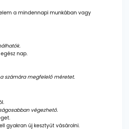
védelem a mindennapi munkában vagy
nálhatók.
 egész nap.
 a számára megfelelő méretet.
l.
onságosabban végezhető.
get.
 gyakran új kesztyűt vásárolni.