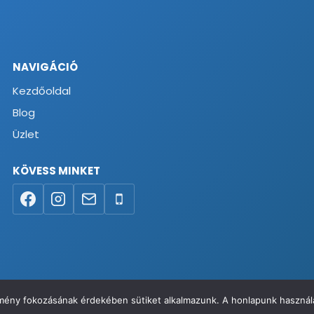
NAVIGÁCIÓ
Kezdőoldal
Blog
Üzlet
KÖVESS MINKET
élmény fokozásának érdekében sütiket alkalmazunk. A honlapunk használa
va