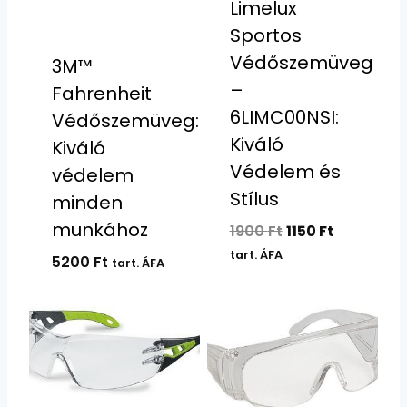
Limelux
Sportos
Védőszemüveg
3M™
–
Fahrenheit
6LIMC00NSI:
Védőszemüveg:
Kiváló
Kiváló
Védelem és
védelem
Stílus
minden
munkához
Original
Current
1900
Ft
1150
Ft
price
price
tart. ÁFA
5200
Ft
tart. ÁFA
was:
is:
1900 Ft.
1150 Ft.