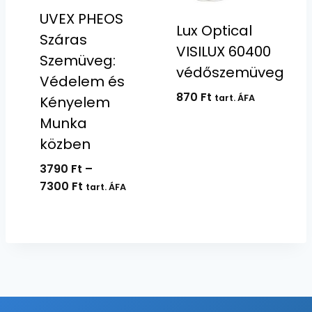
UVEX PHEOS
Lux Optical
Száras
VISILUX 60400
Szemüveg:
védőszemüveg
Védelem és
870
Ft
tart. ÁFA
Kényelem
Munka
közben
3790
Ft
–
Ártartomány:
7300
Ft
tart. ÁFA
3790 Ft
-
7300 Ft