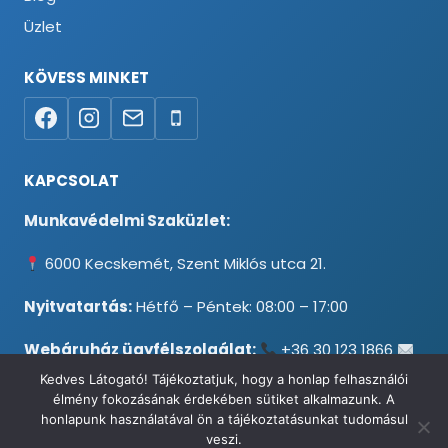
Üzlet
KÖVESS MINKET
KAPCSOLAT
Munkavédelmi Szaküzlet:
6000 Kecskemét, Szent Miklós utca 21.
Nyitvatartás:
Hétfő – Péntek: 08:00 – 17:00
Webáruház ügyfélszolgálat:
+36 30 123 1866
info@testpancel.hu
Kedves Látogató! Tájékoztatjuk, hogy a honlap felhasználói
élmény fokozásának érdekében sütiket alkalmazunk. A
honlapunk használatával ön a tájékoztatásunkat tudomásul
veszi.