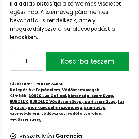
kialakítás biztosítja a kényelmes viseletet
egész nap. A szemüveg páramentes
bevonattal is rendelkezik, amely
megakadályozza a páralecsapódást a
lencséken.
EUROLUX
Kosárba teszem
Védőszemüveg
-
60990
Cikkszám:
TP9478624650
Lux
Kategóriák:
Fejvédelem
,
Védőszemüvegek
Címkék:
60990 Lux Optical
,
biztonsági szemüveg
,
Optical
EUROLUX
,
EUROLUX Védőszemüveg
,
ipari szemüveg
,
Lux
-
Optical
,
munkavédelmi szemüveg
,
szemüveg
,
Szemvédelem
szemvédelem
,
védőeszköz
,
védőfelszerelés
,
védőszemüveg
Munkahelyen
és
Visszaküldési
Garancia