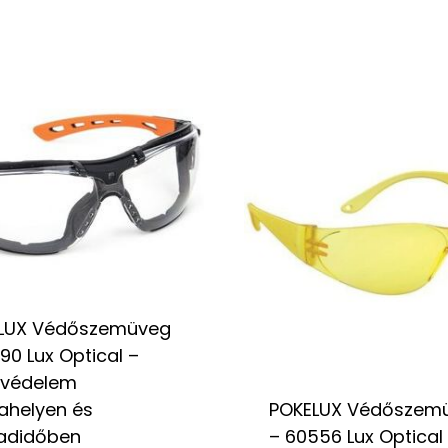
LUX Védőszemüveg
90 Lux Optical –
védelem
ahelyen és
POKELUX Védőszem
adidőben
– 60556 Lux Optical