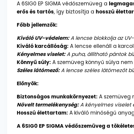
A 6SIG0 EP SIGMA védőszemüveg a
legmagas
erős és tartós
, így biztosítja a
hosszú életta
Főbb jellemzők:
Kiváló UV-védelem:
A lencse blokkolja az UV
Kiváló karcállóság:
A lencse ellenáll a karc
Kényelmes viselet:
A puha, állítható pántok bi
Könnyű súly:
A szemüveg könnyű súlya nem te
Széles látómező:
A lencse széles látómezőt bi
Előnyök:
Biztonságos munkakörnyezet:
A szemüveg me
Növelt termelékenység:
A kényelmes viselet 
Hosszú élettartam:
A kiváló minőségű anyagok
A 6SIG0 EP SIGMA védőszemüveg a tökélete