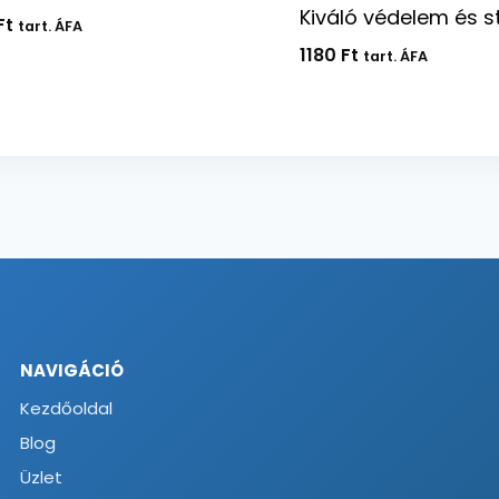
Kiváló védelem és st
Ft
tart. ÁFA
1180
Ft
tart. ÁFA
NAVIGÁCIÓ
Kezdőoldal
Blog
Üzlet