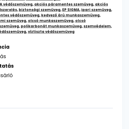
MA védőszemüveg
,
akciós páramentes szemüveg
,
akciós
lszerelés
,
biztonsági szemüveg
,
EP SIGMA
,
ipari szemüveg
,
ntes védőszemüveg
,
kedvező árú munkaszemüveg
,
mi szemüveg
,
olcsó munkaszemüveg
,
olcsó
szemüveg
,
polikarbonát munkaszemüveg
,
szemvédelem
,
édőszemüveg
,
víztiszta védőszemüveg
ncia
lás
tatás
sárló