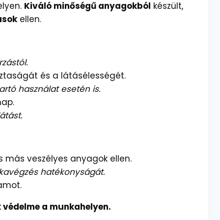
elyen.
Kiváló minőségű anyagokból
készült,
ások
ellen.
zástól.
sztaságát és a látásélességét.
artó használat esetén is.
nap.
átást.
s más veszélyes anyagok ellen.
unkavégzés hatékonyságát.
tamot.
k védelme a munkahelyen.