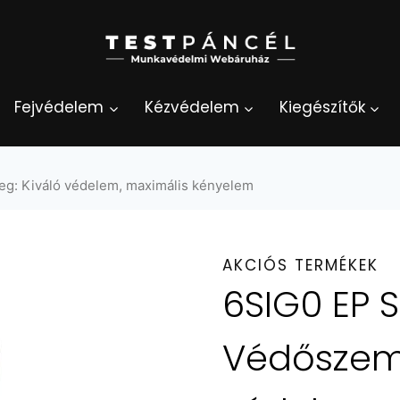
Fejvédelem
Kézvédelem
Kiegészítők
: Kiváló védelem, maximális kényelem
AKCIÓS TERMÉKEK
6SIG0 EP 
Védőszemü