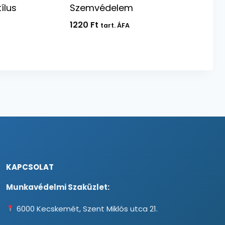
ílus
Szemvédelem
1220
Ft
tart. ÁFA
KAPCSOLAT
Munkavédelmi Szaküzlet:
6000 Kecskemét, Szent Miklós utca 21.