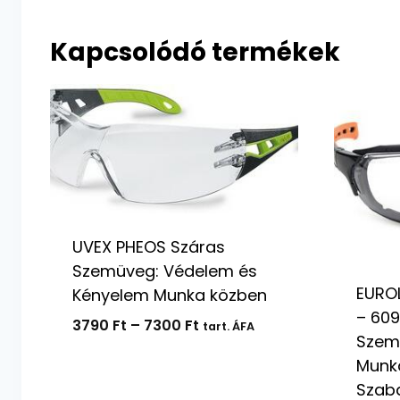
Kapcsolódó termékek
UVEX PHEOS Száras
Szemüveg: Védelem és
EURO
Kényelem Munka közben
– 609
Ártartomány:
3790
Ft
–
7300
Ft
tart. ÁFA
Szem
3790 Ft
Munk
-
Szab
7300 Ft