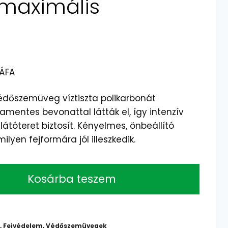
maximális
ent
 ÁFA
e
dőszemüveg víztiszta polikarbonát
amentes bevonattal látták el, így intenzív
Ft.
látóteret biztosít. Kényelmes, önbeállító
ilyen fejformára jól illeszkedik.
Kosárba teszem
,
Fejvédelem
,
Védőszemüvegek