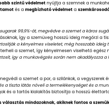
abb szintű védelmet
nyújtja a szemnek a munkah
rtamot
és a
megbízható védelmet
a
szemkárosod
-sugarak 99,9%-át, megvédve a szemet a káros sugár
olásoknak, így a szemüveg hosszú ideig megőrzi a ti
ztosítják a kényelmes viseletet, még hosszabb ideig t
rheli a szemet, így kényelmesen viselhető egész 
ztosít, így a munkavégzés során nem akadályozza a l
gvédi a szemet a por, a szilánkok, a vegyszerek é
és a tiszta látás növeli a termelékenységet és a m
 és a tartós kialakítás biztosítja a hosszú élettar
s választás mindazoknak, akiknek fontos a szemü