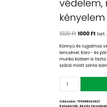
védelem, 
kényelem
Original
Curr
1020
Ft
1000
Ft
tart.
price
pric
Könnyű és rugalmas vé
was:
is:
lencsével. Karc- és pár
1020 Ft.
1000 
munka közben is tiszta 
szárai miatt szinte bárm
6SIG0
EP
SIGMA
Védőszemüveg:
Cikkszám:
TP6988424621
Kiváló
Kategóriák:
Akciós termékek