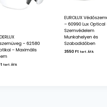
EUROLUX Védőszem
– 60990 Lux Optical 
Szemvédelem
Munkahelyen és
DERLUX
Szabadidőben
szemüveg – 62580
ptikai – Maximális
3550
Ft
tart. ÁFA
lem
Ft
tart. ÁFA