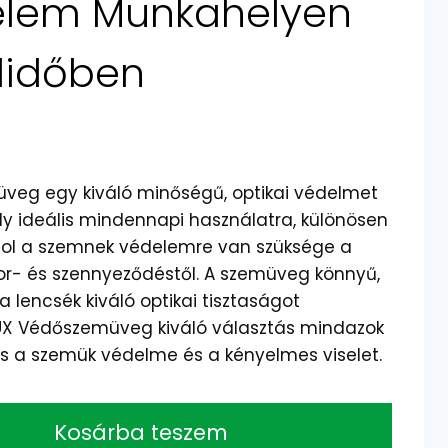
lem Munkahelyen
didőben
eg egy kiváló minőségű, optikai védelmet
y ideális mindennapi használatra, különösen
hol a szemnek védelemre van szüksége a
or- és szennyeződéstől. A szemüveg könnyű,
a lencsék kiváló optikai tisztaságot
UX Védőszemüveg kiváló választás mindazok
os a szemük védelme és a kényelmes viselet.
Kosárba teszem