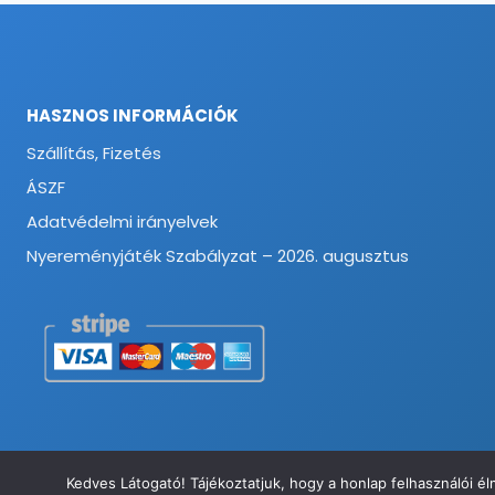
HASZNOS INFORMÁCIÓK
Szállítás, Fizetés
ÁSZF
Adatvédelmi irányelvek
Nyereményjáték Szabályzat – 2026. augusztus
Kedves Látogató! Tájékoztatjuk, hogy a honlap felhasználói 
© 2026 Munkavédelmi és Ruházati Webáruház - Minden jog fenntart