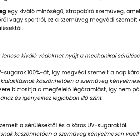
eg
egy kiváló minőségű, strapabíró szemüveg, amel
őről vagy sportról, ez a szemüveg megvédi szemeit a
lésektől.
encse kiváló védelmet nyújt a mechanikai sérülésekt
UV-sugarak 100%-át, így megvédi szemeit a nap káros
kialakításnak köszönhetően a szemüveg kényelmese
re biztosítja a megfelelő légáramlást, így nem pár
sához és igényeihez legjobban illő színt.
eit a sérülésektől és a káros UV-sugaraktól.
ásnak köszönhetően a szemüveg kényelmesen viselh