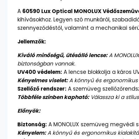
A
60590 Lux Optical MONOLUX Védőszemüv
kihívásokhoz. Legyen szó munkáról, szabadid
szennyeződéstől, valamint a mechanikai sérü
Jellemzők:
Kiváló minőségű, ütésálló lencse:
A MONOLUX l
biztonságban vannak.
UV400 védelem:
A lencse blokkolja a káros 
Kényelmes viselet:
A könnyű és ergonomikus 
Szellőző rendszer:
A szemüveg szellőzőrendsze
Többféle színben kapható:
Válassza ki a stílu
Előnyök:
Biztonság:
A MONOLUX szemüveg megvédi szem
Kényelem:
A könnyű és ergonomikus kialakít