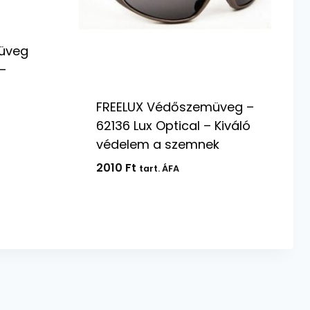
üveg
–
FREELUX Védőszemüveg –
62136 Lux Optical – Kiváló
védelem a szemnek
2010
Ft
tart. ÁFA