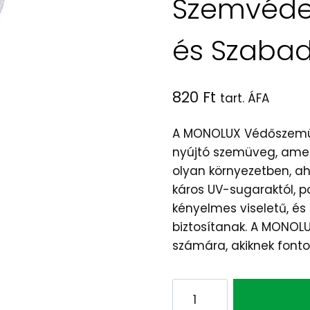
Szemvéde
és Szaba
820
Ft
tart. ÁFA
A MONOLUX Védőszemüv
nyújtó szemüveg, amel
olyan környezetben, a
káros UV-sugaraktól, p
kényelmes viseletű, és 
biztosítanak. A MONOL
számára, akiknek font
MONOLUX
Védőszemüveg