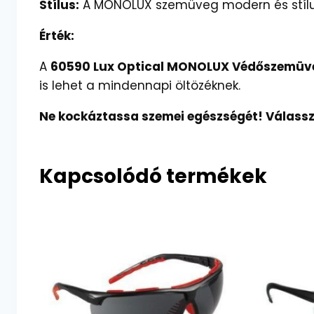
Stílus:
A MONOLUX szemüveg modern és stílusos
Érték:
A
60590 Lux Optical MONOLUX Védőszemüv
is lehet a mindennapi öltözéknek.
Ne kockáztassa szemei egészségét! Válassz
Kapcsolódó termékek