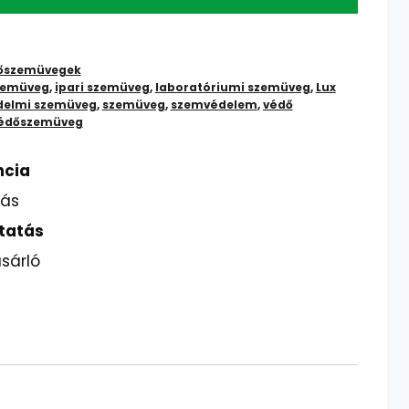
őszemüvegek
szemüveg
,
ipari szemüveg
,
laboratóriumi szemüveg
,
Lux
elmi szemüveg
,
szemüveg
,
szemvédelem
,
védő
édőszemüveg
ncia
lás
tatás
sárló
z