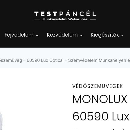
Fejvédelem
Kézvédelem
Kiegészítők
zemüveg – 60590 Lux Optical – Szemvédelem Munkahelyen é
VÉDŐSZEMÜVEGEK
MONOLUX 
60590 Lux