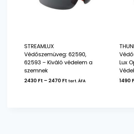
STREAMLUX
THUN
Védőszemüveg: 62590,
Védő
62593 – Kiváló védelem a
Lux O
szemnek
Véde
Ártartomány:
2430
Ft
–
2470
Ft
1490
tart. ÁFA
2430 Ft
-
2470 Ft