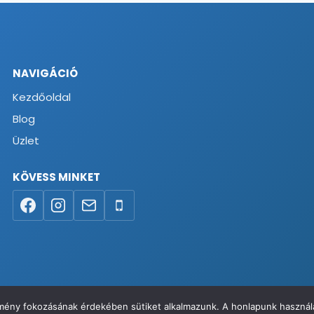
NAVIGÁCIÓ
Kezdőoldal
Blog
Üzlet
KÖVESS MINKET
élmény fokozásának érdekében sütiket alkalmazunk. A honlapunk használa
va