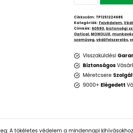
-
60590
Cikkszám:
TP1251224685
Lux
Kategóriák:
Fejvédelem
,
Véd
Címkék:
60590
,
biztonsági 
Optical
Optical
,
MONOLUX
,
munkavéd
-
szemüveg
,
védőfelszerelés
,
v
Szemvédelem
Munkahelyen
Visszaküldési
Gara
és
Biztonságos
Vásár
Szabadidőben
Méretcsere
Szolgál
mennyiség
9000+
Elégedett
Vá
: A tökéletes védelem a mindennapi kihívásokho