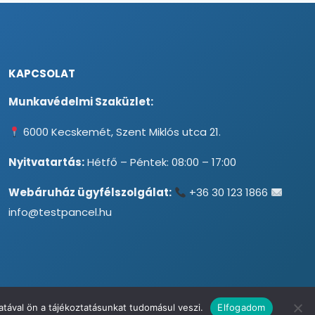
KAPCSOLAT
Munkavédelmi Szaküzlet:
6000 Kecskemét, Szent Miklós utca 21.
Nyitvatartás:
Hétfő – Péntek: 08:00 – 17:00
Webáruház ügyfélszolgálat:
+36 30 123 1866
info@testpancel.hu
tával ön a tájékoztatásunkat tudomásul veszi.
Elfogadom