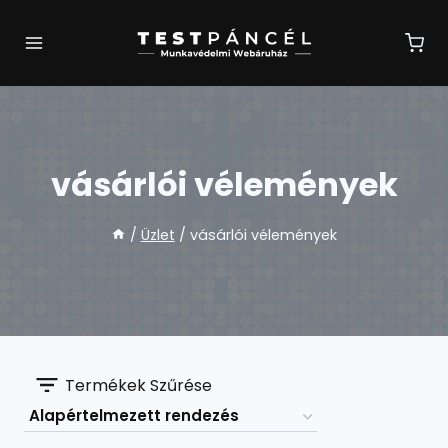
Skip
to
content
vásárlói vélemények
/
Üzlet
/
vásárlói vélemények
Termékek Szűrése