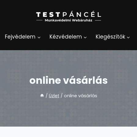
Fejvédelem
Kézvédelem
Kiegészítők
online vásárlás
/
Üzlet
/
online vásárlás