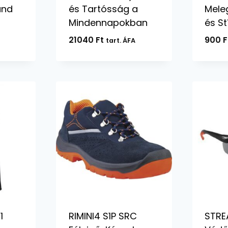
and
és Tartósság a
Mele
Mindennapokban
és St
21040
Ft
900
F
tart. ÁFA
1
RIMINI4 S1P SRC
STRE