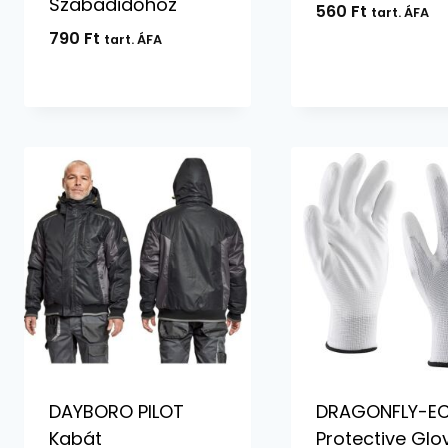
Szabadidőhöz
560
Ft
tart. ÁFA
790
Ft
tart. ÁFA
DAYBORO PILOT
DRAGONFLY-E
Kabát
Protective Glo