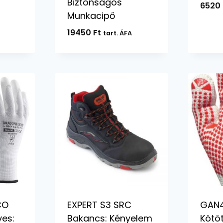
Biztonságos
6520
Munkacipő
19450
Ft
tart. ÁFA
CO
EXPERT S3 SRC
GAN
ves:
Bakancs: Kényelem
Kötöt