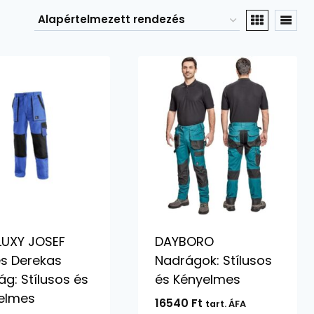
LUXY JOSEF
DAYBORO
es Derekas
Nadrágok: Stílusos
g: Stílusos és
és Kényelmes
elmes
16540
Ft
tart. ÁFA