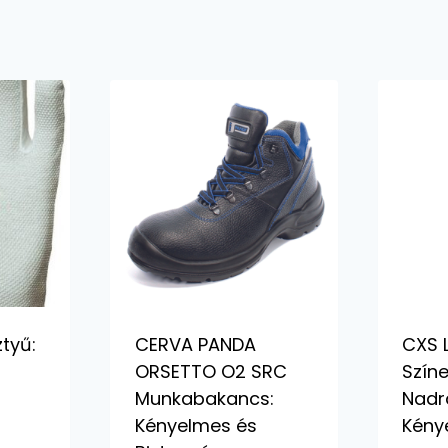
ztyű:
CERVA PANDA
CXS 
ORSETTO O2 SRC
Szín
Munkabakancs:
Nadrá
Kényelmes és
Kény