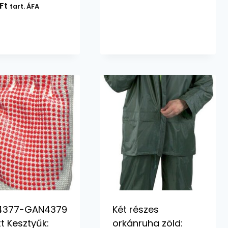
Ft
tart. ÁFA
4377-GAN4379
Két részes
t Kesztyűk:
orkánruha zöld: