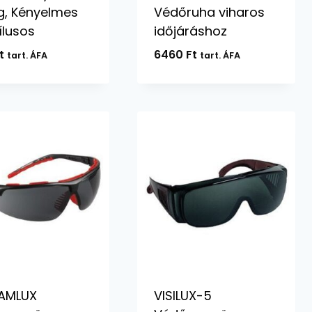
g, Kényelmes
Védőruha viharos
ílusos
időjáráshoz
t
6460
Ft
tart. ÁFA
tart. ÁFA
AMLUX
VISILUX-5