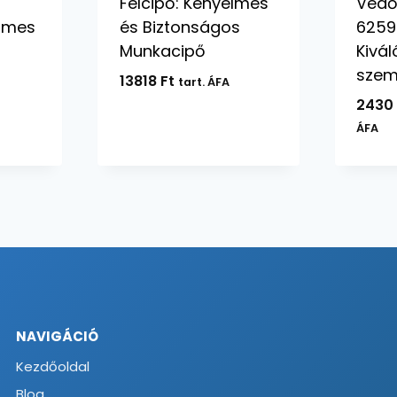
Félcipő: Kényelmes
Védő
lmes
és Biztonságos
6259
Munkacipő
Kivá
szem
13818
Ft
tart. ÁFA
243
ÁFA
NAVIGÁCIÓ
Kezdőoldal
Blog