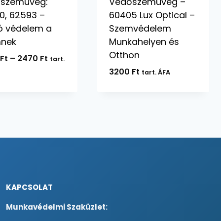
szemüveg:
Védőszemüveg –
0, 62593 –
60405 Lux Optical –
ló védelem a
Szemvédelem
nek
Munkahelyen és
Otthon
Ártartomány:
0
Ft
–
2470
Ft
tart.
2430 Ft
3200
Ft
tart. ÁFA
-
2470 Ft
KAPCSOLAT
Munkavédelmi Szaküzlet: