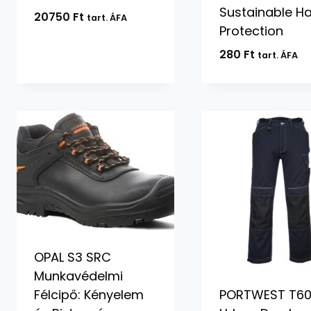
Sustainable H
20750
Ft
tart. ÁFA
Protection
280
Ft
tart. ÁFA
OPAL S3 SRC
Munkavédelmi
Félcipő: Kényelem
PORTWEST T60