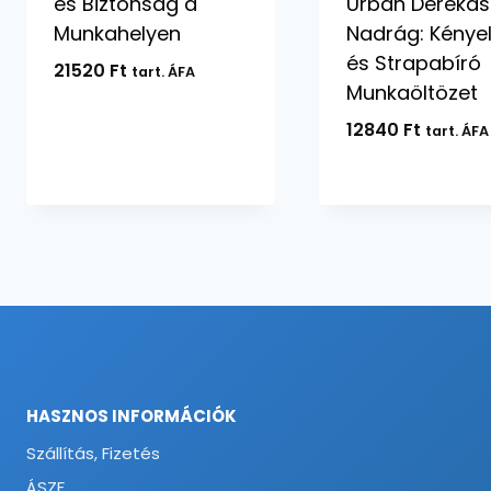
és Biztonság a
Urban Derekas
Munkahelyen
Nadrág: Kénye
és Strapabíró
21520
Ft
tart. ÁFA
Munkaöltözet
12840
Ft
tart. ÁFA
HASZNOS INFORMÁCIÓK
Szállítás, Fizetés
ÁSZF