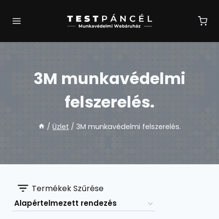
Skip
to
content
3M munkavédelmi
felszerelés.
/
Üzlet
/
3M munkavédelmi felszerelés.
Termékek Szűrése