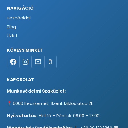
NAVIGÁCIÓ
Kezdőoldal
Blog
Üzlet
KÖVESS MINKET
KAPCSOLAT
Munkavédelmi Szaküzlet:
6000 Kecskemét, Szent Miklós utca 21.
Nyitvatartás:
Hétfő – Péntek: 08:00 – 17:00
Webáruház ügyfélszolgálat:
+36 30 123 1866